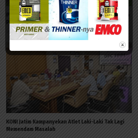
PWI Sidoarjo Uji Kekuatan Lawan Sapma PP di Laga
Persahabatan Ben’s Arena
05/08/2026 - 20:10
KONI Jatim Kampanyekan Atlet Laki-Laki Tak Lagi
Memendam Masalah