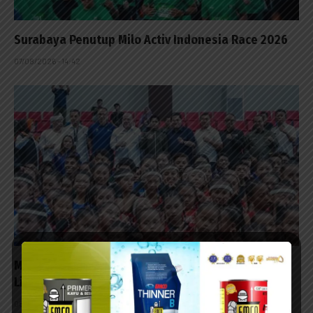
Surabaya Penutup Milo Activ Indonesia Race 2026
07/08/2026 - 14:42
Muaythai Naik Kelas, Erick Thohir Puji LaNyalla:
Lihai Bangun Olahraga dari Grassroots
05/08/2026 - 20:41