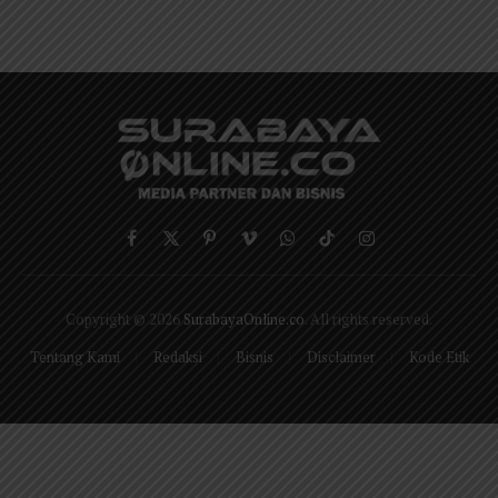
Facebook
X
Pinterest
Vimeo
WhatsApp
TikTok
Instagram
(Twitter)
Copyright © 2026
SurabayaOnline.co
. All rights reserved.
Tentang Kami
Redaksi
Bisnis
Disclaimer
Kode Etik