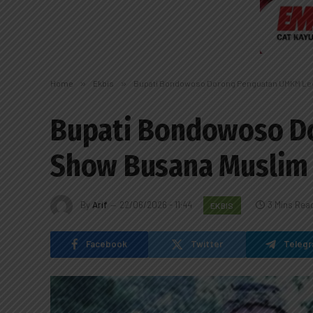
Home
»
Ekbis
»
Bupati Bondowoso Dorong Penguatan UMKM Lew
Bupati Bondowoso D
Show Busana Muslim 
By
Arif
22/06/2026 - 11:44
3 Mins Rea
EKBIS
Facebook
Twitter
Teleg