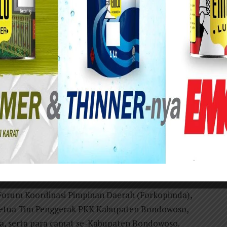
 Fashion Show Busana Muslim Modern Motif Khas Bondowoso 2026 yang
Raden Bagus Assra, Sabtu (20/6/2026).
aten Bondowoso terus mendorong pelestarian
 melalui gelaran Lomba Fashion Show Busana
yang berlangsung di depan Pendopo Raden Bagus
but menjadi ajang promosi batik khas Bondowoso
n muslim berbasis kearifan lokal. Acara dibuka
id Wahid dengan penabuhan genderang sebagai
n Forum Koordinasi Pimpinan Daerah (Forkopimda),
 Ketua Tim Penggerak PKK Kabupaten Bondowoso,
da, serta para camat se-Kabupaten Bondowoso.