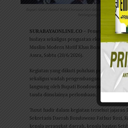
Bupati Abdul Hamid Wahid bersama istri dalam gelaran Lomba
berlangsung di depan Pendopo 
SURABAYAONLINE.CO –
Pemerintah Kabup
budaya sekaligus penguatan ekonomi kreatif
Muslim Modern Motif Khas Bondowoso 2026 
Assra, Sabtu (20/6/2026).
Kegiatan yang diikuti puluhan peserta terse
sekaligus wadah pengembangan industri fesye
langsung oleh Bupati Bondowoso Abdul Ham
tanda dimulainya perlombaan.
Turut hadir dalam kegiatan tersebut jajara
Sekretaris Daerah Bondowoso Fathur Rozi,
kepala perangkat daerah, kepala bagian Set