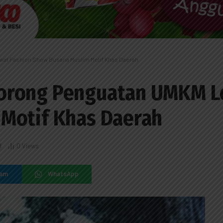
at Fashion Show Busana Muslim Motif Khas Daerah
orong Penguatan UMKM L
Motif Khas Daerah
d
0
Views
ram
WhatsApp