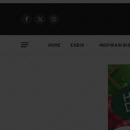
Facebook
X
Instagram
(Twitter)
HOME
EKBIS
INSPIRASI BI