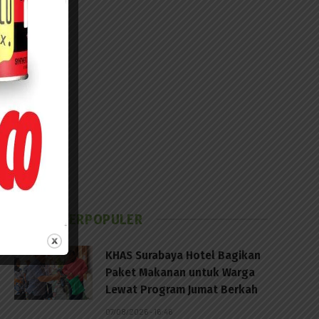
BERITA TERPOPULER
KHAS Surabaya Hotel Bagikan
Paket Makanan untuk Warga
Lewat Program Jumat Berkah
07/08/2026 - 16:46