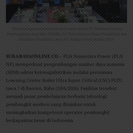
Penandatanganan perjanjian kerja sama antara PT Shenhua Guohua
Pembangkitan Jawa Bali (SGPJB), PT PLN (Persero) Pusat Pendidikan dan
Pelatihan (Pusdiklat), serta PT Sinergi Solusi Utama (SSU).
SURABAYAONLINE.CO –
PLN Nusantara Power (PLN
NP) memperkuat pengembangan sumber daya manusia
(SDM) sektor ketenagalistrikan melalui peresmian
Learning Center Boiler Ultra Super Critical (USC) PLTU
Jawa 7 di Banten, Rabu (10/6/2026). Fasilitas tersebut
menjadi pusat pembelajaran berbasis teknologi
pembangkit modern yang ditujukan untuk
meningkatkan kompetensi operator pembangkit
berkapasitas besar di Indonesia.