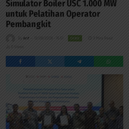
Simulator Boiler USC 1.000 MW
untuk Pelatihan Operator
Pembangkit
By
Arif
12/06/2026 - 15:51
3 Mins Read
EKBIS
0
Views