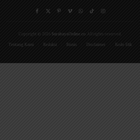
Facebook
X
Pinterest
Vimeo
WhatsApp
TikTok
Instagram
(Twitter)
Copyright © 2026
SurabayaOnline.co
. All rights reserved.
Tentang Kami
Redaksi
Bisnis
Disclaimer
Kode Etik