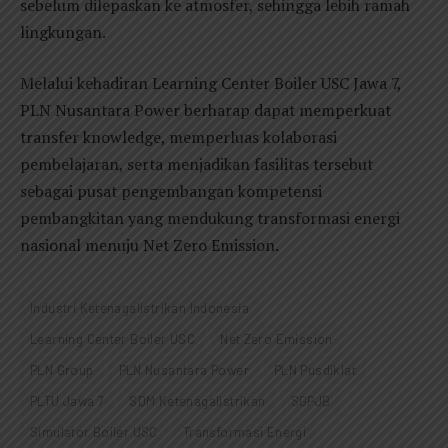
sebelum dilepaskan ke atmosfer, sehingga lebih ramah
lingkungan.
Melalui kehadiran Learning Center Boiler USC Jawa 7,
PLN Nusantara Power berharap dapat memperkuat
transfer knowledge, memperluas kolaborasi
pembelajaran, serta menjadikan fasilitas tersebut
sebagai pusat pengembangan kompetensi
pembangkitan yang mendukung transformasi energi
nasional menuju Net Zero Emission.
Industri Ketenagalistrikan Indonesia
Learning Center Boiler USC
Net Zero Emission
PLN Group
PLN Nusantara Power
PLN Pusdiklat
PLTU Jawa 7
SDM Ketenagalistrikan
SGPJB
Simulator Boiler USC
Transformasi Energi