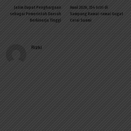
Jatim Dapat Penghargaan
Awal 2026, 354 Istri di
sebagai Pemerintah Daerah
Sampang Ramai-ramai Gugat
Berkinerja Tinggi
Cerai Suami
Rizki