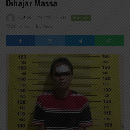
Dihajar Massa
By
Rizki
27/04/2026 - 15:13
HEADLINE
2 Mins Read
0
Views