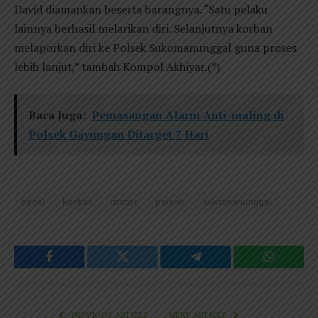
David diamankan beserta barangnya. “Satu pelaku
lainnya berhasil melarikan diri. Selanjutnya korban
melaporkan diri ke Polsek Sukomanunggal guna proses
lebih lanjut,” tambah Kompol Akhiyar.(*)
Baca Juga:
Pemasangan Alarm Anti-maling di
Polsek Gayungan Ditarget 7 Hari
begal
korban
motor
polsek
sukomanunggal
Facebook
Twitter
Telegram
WhatsAp
PREVIOUS ARTICLE
NEXT ARTICLE