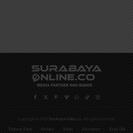
Facebook
X
Pinterest
Vimeo
WhatsApp
TikTok
Instagram
(Twitter)
Copyright © 2026
SurabayaOnline.co
. All rights reserved.
Tentang Kami
Redaksi
Bisnis
Disclaimer
Kode Etik