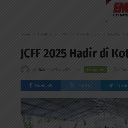
Home
»
Headline
»
JCFF 2025 Hadir di Kota Lama, Suguhkan Ol
JCFF 2025 Hadir di K
By
Rizki
24/08/2025 - 11:01
2 Min
HEADLINE
Facebook
Twitter
Teleg