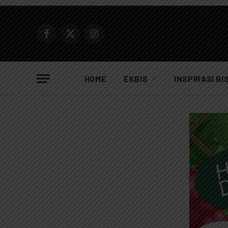
Facebook
X
Instagram
(Twitter)
HOME
EKBIS
INSPIRASI BI