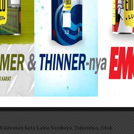
 Surabaya bersama Kantor Perwakilan Bank
enggelar festival kopi di Kota Pahlawan, Sabtu
kegiatan Java Coffee & Flavors Fest (JCFF) 2025.
aga, serta Pariwisata (Disbudporapar) Kota
unan yang biasa digelar di Jalan Tunjungan itu,
Surabaya. Sebelum JCFF, pemkot bersama Kantor
ulture (JCC) di tahun 2022-2024.
nya fokus pada minuman olahan kopi saja, akan
 “Jadi di JCFF bukan hanya ada olahan kopi khas
dan ada coklat juga. Selain itu juga melibatkan
di kawasan Kota Lama Surabaya. Tujuannya, tidak