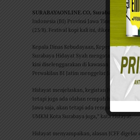
SURABAYAONLINE.CO, Surabaya
– Pemkot
Indonesia (BI) Provinsi Jawa Timur kembali m
(23/8). Festival kopi kali ini, dikemas dalam 
Kepala Dinas Kebudayaan, Kepemudaan, Olahr
Surabaya Hidayat Syah mengatakan, acara tah
kini diselenggarakan di kawasan Kota Lama 
Perwakilan BI Jatim menggelar Java Coffee C
Hidayat menjelaskan, kegiatan JCFF tidak ha
tetapi juga ada olahan rempah hingga coklat.
Jawa saja, akan tetapi ada rempah-rempahnya 
UMKM Kota Surabaya juga,” kata Hidayat.
Hidayat menyampaikan, alasan JCFF digelar 