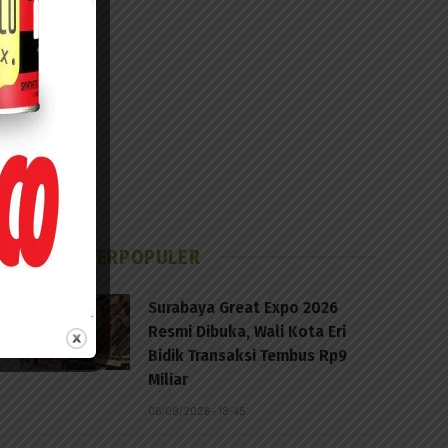
BERITA TERPOPULER
Surabaya Great Expo 2026
Resmi Dibuka, Wali Kota Eri
Bidik Transaksi Tembus Rp9
Miliar
06/08/2026 - 18:45