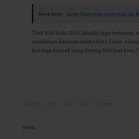
Baca Juga:
Jauhi Makanan-makanan Ini 
“Pak Wali Kota (Eri Cahyadi) juga berharap, 
menikmati kawasan wisata Kota Lama. Adanya
kan juga banyak yang datang dari luar kota,”
COKLAT
jcff
kopi
olahan
rempah
SHARE.