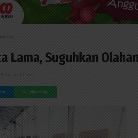
ahan Kopi
ota Lama, Suguhkan Olaha
s Read
3
Views
ram
WhatsApp