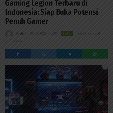
Gaming Legion Terbaru di
Indonesia: Siap Buka Potensi
Penuh Gamer
By
Arif
01/08/2025 - 15:09
2 Mins Read
EKBIS
10
Views