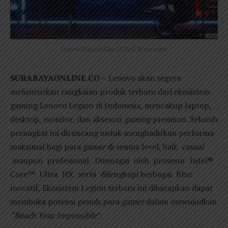
Lenovo Legion Gen 10 Full Ecosystem.
SURABAYAONLINE.CO –
Lenovo akan segera
meluncurkan rangkaian produk terbaru dari ekosistem
gaming Lenovo Legion di Indonesia, mencakup laptop,
desktop, monitor, dan aksesori
gaming
premium. Seluruh
perangkat ini dirancang untuk menghadirkan performa
maksimal bagi para
gamer
di semua level, baik
casual
maupun profesional. Ditenagai oleh prosesor Intel®
Core™ Ultra HX serta dilengkapi berbagai fitur
inovatif, Ekosistem Legion terbaru ini diharapkan dapat
membuka potensi penuh para
gamer
dalam mewujudkan
“Reach Your Impossible”.