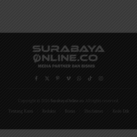
Facebook
X
Pinterest
Vimeo
WhatsApp
TikTok
Instagram
(Twitter)
Copyright © 2026
SurabayaOnline.co
. All rights reserved.
Tentang Kami
Redaksi
Bisnis
Disclaimer
Kode Etik