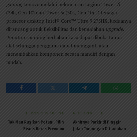
gaming
Lenovo melalui peluncuran Legion Tower 7i
(34L, Gen 10) dan Tower 5i (30L, Gen 10). Ditenagai
prosesor desktop Intel® Core™ Ultra 9 275HX, keduanya
dirancang untuk fleksibilitas dan kemudahan
upgrade
.
Penutup samping berbahan kaca dapat dibuka tanpa
alat sehingga pengguna dapat mengganti atau
menambahkan komponen secara mandiri dengan
mudah.
Facebook
Twitter
Telegram
WhatsAp
PREVIOUS ARTICLE
NEXT ARTICLE
Tak Mau Rugikan Petani, Pilih
Akhirnya Parkir di Pinggir
Bisnis Beras Premuim
Jalan Tunjungan Ditiadakan