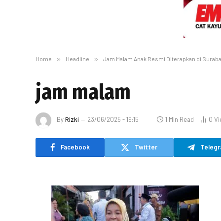
Home
»
Headline
»
Jam Malam Anak Resmi Diterapkan di Surab
jam malam
By
Rizki
23/06/2025 - 19:15
1 Min Read
0
Vi
Facebook
Twitter
Teleg