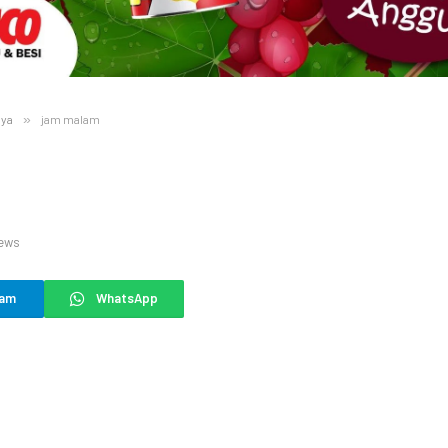
aya
»
jam malam
ews
ram
WhatsApp