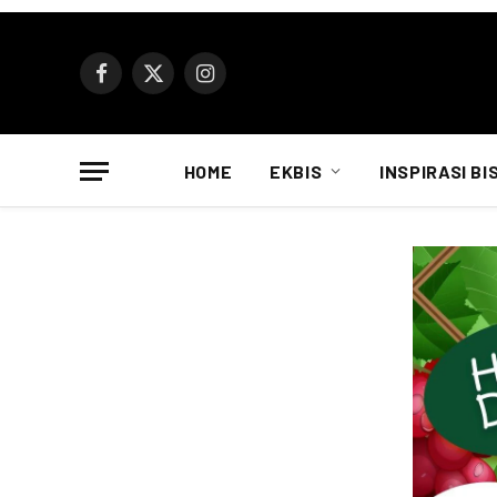
Facebook
X
Instagram
(Twitter)
HOME
EKBIS
INSPIRASI BI