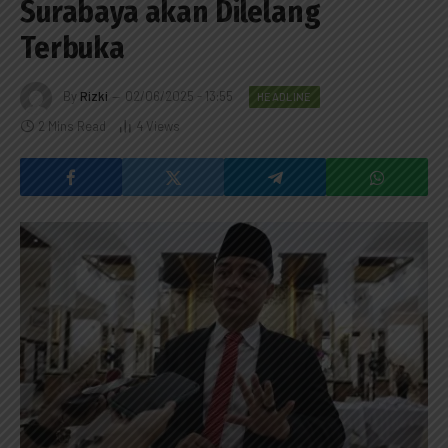
Surabaya akan Dilelang
Terbuka
By
Rizki
02/06/2025 - 13:55
HEADLINE
2 Mins Read
4
Views