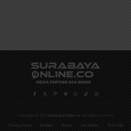
Facebook
X
Pinterest
Vimeo
WhatsApp
TikTok
Instagram
(Twitter)
Copyright © 2026
SurabayaOnline.co
. All rights reserved.
Tentang Kami
Redaksi
Bisnis
Disclaimer
Kode Etik