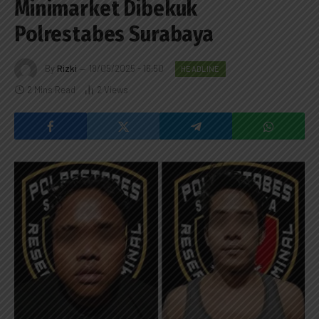
Minimarket Dibekuk
Polrestabes Surabaya
By
Rizki
18/05/2025 - 16:50
HEADLINE
2 Mins Read
2
Views