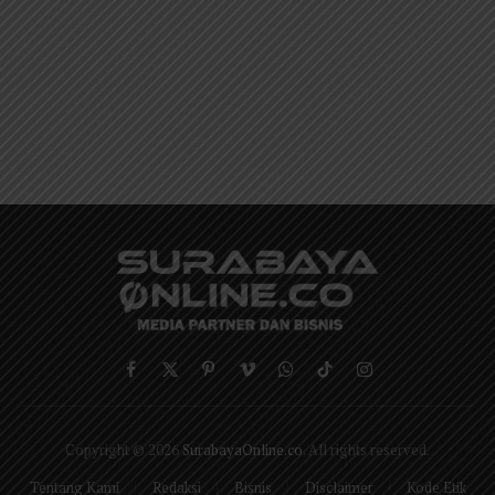
Facebook
X
Pinterest
Vimeo
WhatsApp
TikTok
Instagram
(Twitter)
Copyright © 2026
SurabayaOnline.co
. All rights reserved.
Tentang Kami
Redaksi
Bisnis
Disclaimer
Kode Etik