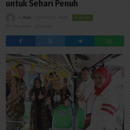
untuk Sehari Penuh
By
Rizki
23/04/2025 - 16:09
HEADLINE
2 Mins Read
5
Views