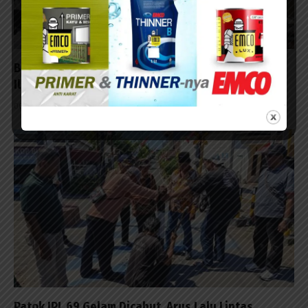
BPOM Surabaya Musnahkan 97.676 Tablet Obat
Ilegal Senilai Rp540 Juta
06/08/2026 - 14:14
Patok JPL 69 Gelam Dicabut, Arus Lalu Lintas