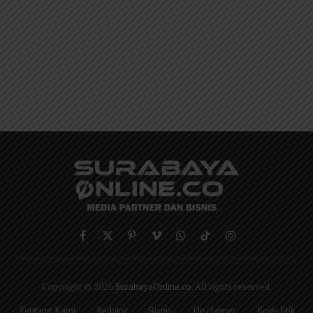
Facebook
X
Pinterest
Vimeo
WhatsApp
TikTok
Instagram
(Twitter)
Copyright © 2026
SurabayaOnline.co
. All rights reserved.
Tentang Kami
Redaksi
Bisnis
Disclaimer
Kode Etik