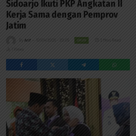
Sidoarjo Ikuti PKP Angkatan II
Kerja Sama dengan Pemprov
Jatim
By
Arif
10/04/2025 - 20:05
2 Mins Read
UMUM
1
Views