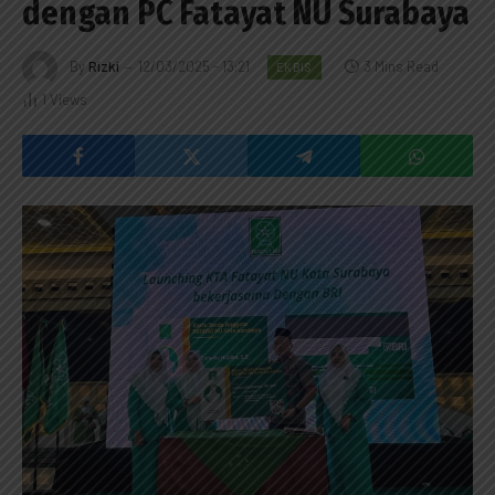
dengan PC Fatayat NU Surabaya
By
Rizki
12/03/2025 - 13:21
3 Mins Read
EKBIS
1
Views