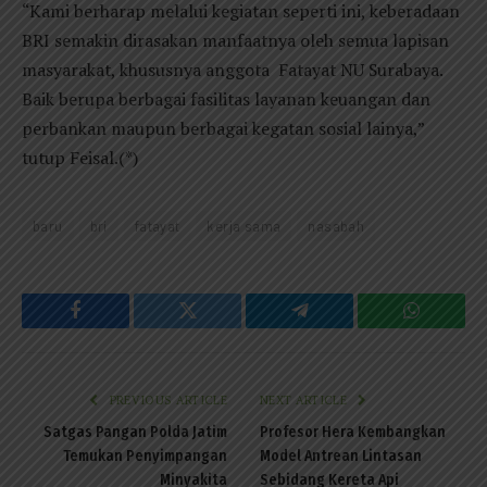
“Kami berharap melalui kegiatan seperti ini, keberadaan
BRI semakin dirasakan manfaatnya oleh semua lapisan
masyarakat, khususnya anggota Fatayat NU Surabaya.
Baik berupa berbagai fasilitas layanan keuangan dan
perbankan maupun berbagai kegatan sosial lainya,”
tutup Feisal.(*)
baru
bri
fatayat
kerja sama
nasabah
Facebook
Twitter
Telegram
WhatsAp
PREVIOUS ARTICLE
NEXT ARTICLE
Satgas Pangan Polda Jatim
Profesor Hera Kembangkan
Temukan Penyimpangan
Model Antrean Lintasan
Minyakita
Sebidang Kereta Api