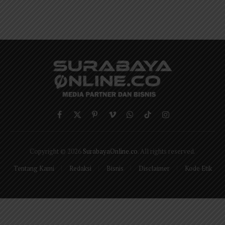
Facebook
X
Pinterest
Vimeo
WhatsApp
TikTok
Instagram
(Twitter)
Copyright © 2026
SurabayaOnline.co
. All rights reserved.
Tentang Kami
Redaksi
Bisnis
Disclaimer
Kode Etik