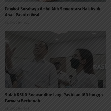
Pemkot Surabaya Ambil Alih Sementara Hak Asuh
Anak Pasutri Viral
09/08/2026 - 14:20
Sidak RSUD Soewandhie Lagi, Pastikan IGD hingga
Farmasi Berbenah
08/08/2026 - 13:48