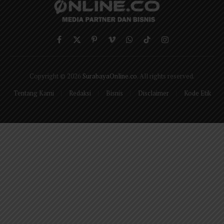
Facebook
X
Pinterest
Vimeo
WhatsApp
TikTok
Instagram
(Twitter)
Copyright © 2026
SurabayaOnline.co
. All rights reserved.
Tentang Kami
Redaksi
Bisnis
Disclaimer
Kode Etik