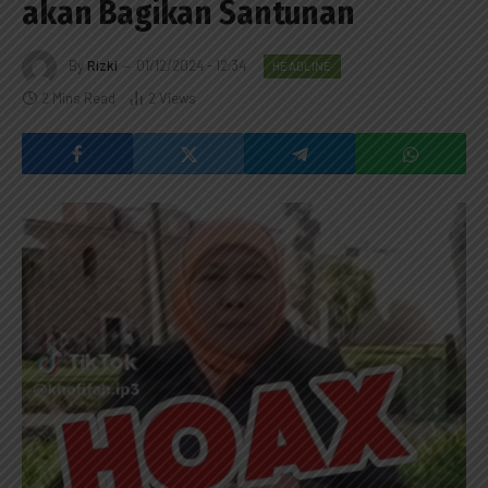
akan Bagikan Santunan
By
Rizki
01/12/2024 - 12:34
HEADLINE
2 Mins Read
2
Views