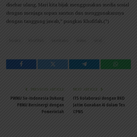
disebar ulang. Mari kita bijak menggunakan media sosial
dengan menjaga sopan santun dan menggunakannya
dengan tanggung jawab,” pungkas Khofifah.(*)
hoaks
khofifah
sembako
video
viral
Facebook
Twitter
Telegram
WhatsAp
PREVIOUS ARTICLE
NEXT ARTICLE
PWNU Se-Indonesia Dukung
ITS Kolaborasi dengan BKD
PBNU Bersinergi dengan
Jatim Gunakan AI dalam Tes
Pemerintah
CPNS