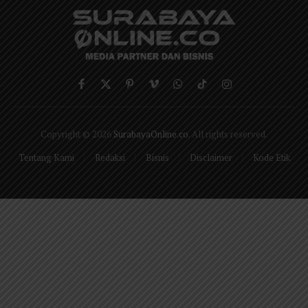
Facebook
X
Pinterest
Vimeo
WhatsApp
TikTok
Instagram
(Twitter)
Copyright © 2026
SurabayaOnline.co
. All rights reserved.
Tentang Kami
Redaksi
Bisnis
Disclaimer
Kode Etik