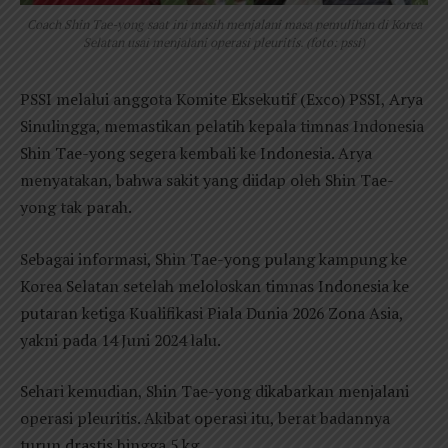
Coach Shin Tae-yong saat ini masih menjalani masa pemulihan di Korea
Selatan usai menjalani operasi pleuritis. (foto: pssi)
PSSI melalui anggota Komite Eksekutif (Exco) PSSI, Arya
Sinulingga, memastikan pelatih kepala timnas Indonesia
Shin Tae-yong segera kembali ke Indonesia. Arya
menyatakan, bahwa sakit yang diidap oleh Shin Tae-
yong tak parah.
Sebagai informasi, Shin Tae-yong pulang kampung ke
Korea Selatan setelah meloloskan timnas Indonesia ke
putaran ketiga Kualifikasi Piala Dunia 2026 Zona Asia,
yakni pada 14 Juni 2024 lalu.
Sehari kemudian, Shin Tae-yong dikabarkan menjalani
operasi pleuritis. Akibat operasi itu, berat badannya
turun drastis hingga 5 kg.