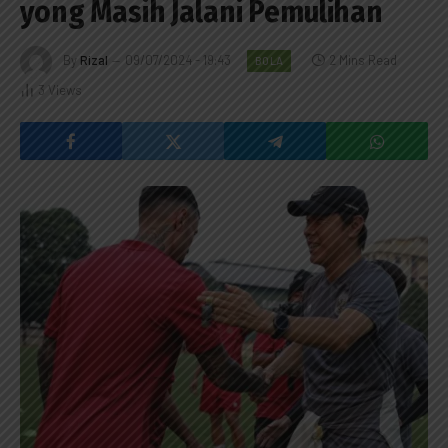
yong Masih Jalani Pemulihan
By
Rizal
09/07/2024 - 19:43
2 Mins Read
BOLA
3
Views