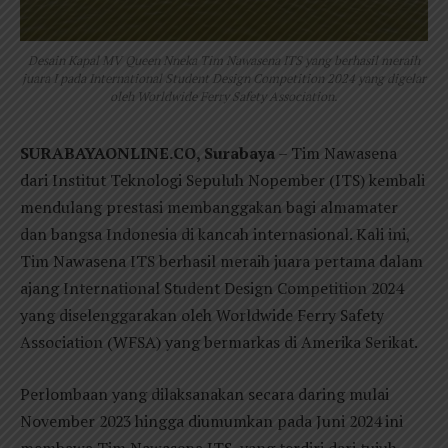
Desain Kapal MV Queen Nneka Tim Nawasena ITS yang berhasil meraih
juara I pada International Student Design Competition 2024 yang digelar
oleh Worldwide Ferry Safety Association.
SURABAYAONLINE.CO, Surabaya
– Tim Nawasena
dari Institut Teknologi Sepuluh Nopember (ITS) kembali
mendulang prestasi membanggakan bagi almamater
dan bangsa Indonesia di kancah internasional. Kali ini,
Tim Nawasena ITS berhasil meraih juara pertama dalam
ajang International Student Design Competition 2024
yang diselenggarakan oleh Worldwide Ferry Safety
Association (WFSA) yang bermarkas di Amerika Serikat.
Perlombaan yang dilaksanakan secara daring mulai
November 2023 hingga diumumkan pada Juni 2024 ini
membawa Tim Nawasena ITS, yang terdiri dari tujuh