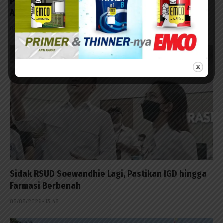
Pemkot Surabaya Ambil Alih Sementara Hak Asuh
Anak Pasutri Viral
09/08/2026 - 14:20
Sidak RSUD Soewandhie Lagi, Pastikan IGD hingga
Farmasi Berbenah
08/08/2026 - 13:48