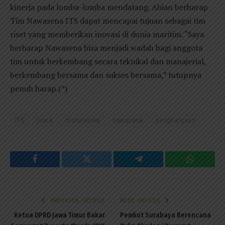
kinerja pada lomba-lomba mendatang. Abian berharap
Tim Nawasena ITS dapat mencapai tujuan sebagai tim
riset yang memberikan inovasi di dunia maritim. “Saya
berharap Nawasena bisa menjadi wadah bagi anggota
tim untuk berkembang secara teknikal dan manajerial,
berkembang bersama dan sukses bersama,” tutupnya
penuh harap.(*)
ITS
juara
mahasiswa
nawasena
penghargaan
Facebook
Twitter
Telegram
WhatsAp
PREVIOUS ARTICLE
NEXT ARTICLE
Ketua DPRD Jawa Timur Bakar
Pemkot Surabaya Berencana