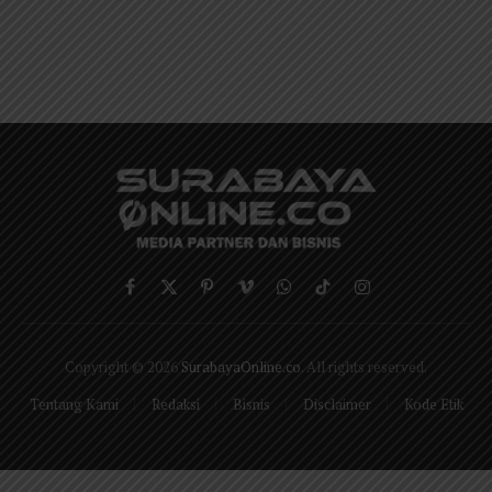
Facebook
X
Pinterest
Vimeo
WhatsApp
TikTok
Instagram
(Twitter)
Copyright © 2026
SurabayaOnline.co
. All rights reserved.
Tentang Kami
Redaksi
Bisnis
Disclaimer
Kode Etik