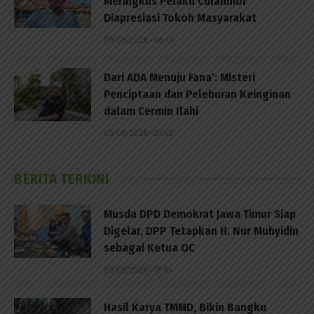
Meringkus Pelaku Curanmor
Diapresiasi Tokoh Masyarakat
09/08/2026 - 08:18
Dari ADA Menuju Fana’: Misteri
Penciptaan dan Peleburan Keinginan
dalam Cermin Ilahi
09/08/2026 - 01:42
BERITA TERKINI
Musda DPD Demokrat Jawa Timur Siap
Digelar, DPP Tetapkan H. Nur Muhyidin
sebagai Ketua OC
09/08/2026 - 18:54
Hasil Karya TMMD, Bikin Bangku