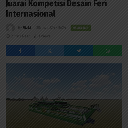
Juarai Kompetisi Desain Feri
Internasional
By
Rizki
08/07/2024 - 15:24
HEADLINE
2 Mins Read
1
Views