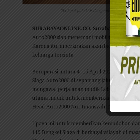
Terdapat pula kids dan game corner di Posko
SURABAYAONLINE.CO, Surabaya
– Sebaga
Auto2000 siap menemani mobilitas mudik dan 
Karena itu, diperkirakan akan banyak AutoF
keluarga tercinta.
Beroperasi antara 4–15 April 2024, terdapat
Siaga Auto2000 di sepanjang jalur mudik Le
mengawal perjalanan mudik Lebaran dengan 
utama mudik untuk memberikan rasa tenang 
Head Auto2000 Nur Imansyah Tara, Jumat (5
Upaya ini untuk memberikan kemudahan dan
115 Bengkel Siaga di berbagai wilayah di masa 