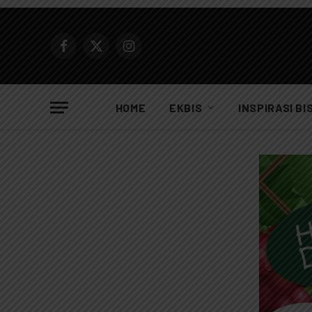
Facebook
X
Instagram
(Twitter)
HOME
EKBIS
INSPIRASI BI