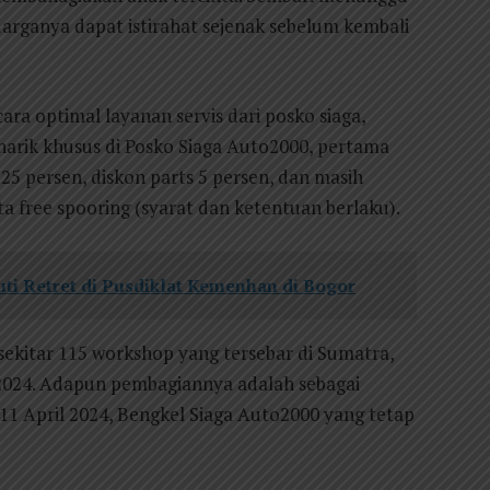
uarganya dapat istirahat sejenak sebelum kembali
a optimal layanan servis dari posko siaga,
rik khusus di Posko Siaga Auto2000, pertama
e 25 persen, diskon parts 5 persen, dan masih
ta free spooring (syarat dan ketentuan berlaku).
ti Retret di Pusdiklat Kemenhan di Bogor
sekitar 115 workshop yang tersebar di Sumatra,
l 2024. Adapun pembagiannya adalah sebagai
0–11 April 2024, Bengkel Siaga Auto2000 yang tetap