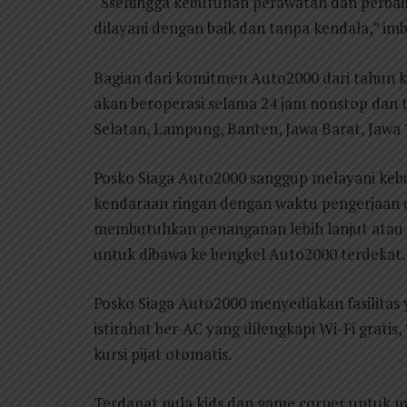
“Ssehingga kebutuhan perawatan dan perbai
dilayani dengan baik dan tanpa kendala,” i
Bagian dari komitmen Auto2000 dari tahun k
akan beroperasi selama 24 jam nonstop dan t
Selatan, Lampung, Banten, Jawa Barat, Jawa 
Posko Siaga Auto2000 sanggup melayani kebut
kendaraan ringan dengan waktu pengerjaan di
membutuhkan penanganan lebih lanjut atau m
untuk dibawa ke bengkel Auto2000 terdekat.
Posko Siaga Auto2000 menyediakan fasilita
istirahat ber-AC yang dilengkapi Wi-Fi grati
kursi pijat otomatis.
Terdapat pula kids dan game corner untuk 