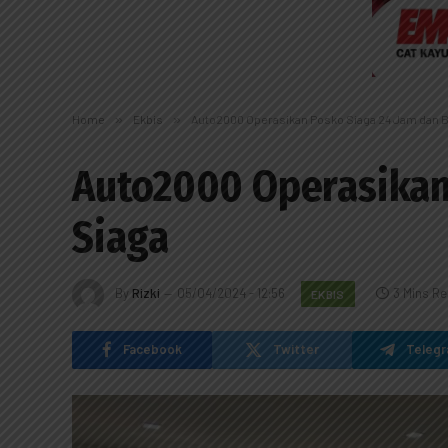
Home
»
Ekbis
»
Auto2000 Operasikan Posko Siaga 24 Jam dan B
Auto2000 Operasikan
Siaga
By
Rizki
05/04/2024 - 12:56
3 Mins R
EKBIS
Facebook
Twitter
Teleg