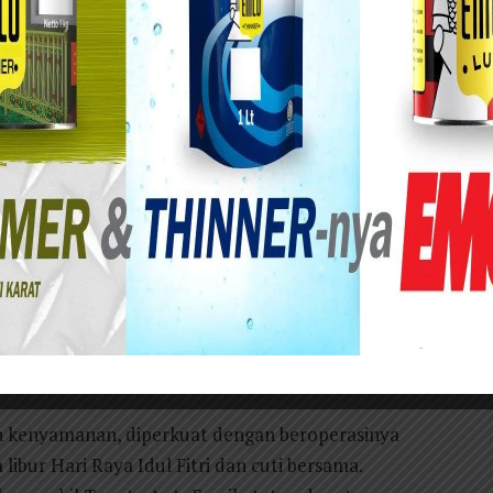
 Siaga Auto2000 untuk membahagiakan anak tercinta.
i preferred dealer mobil Toyota di Indonesia,
libur Lebaran 2024 yang terbilang panjang.
amily yang berkendara ke luar kota bersama
 sekitar 9 Posko Siaga Auto2000 dan 115 Bengkel
baran tahun ini. “Kami berkomitmen untuk
mengoperasikan 9 Posko Siaga Auto2000 di jalur
kepada AutoFamily,” kata Marketing Division
/4).
 kenyamanan, diperkuat dengan beroperasinya
libur Hari Raya Idul Fitri dan cuti bersama.