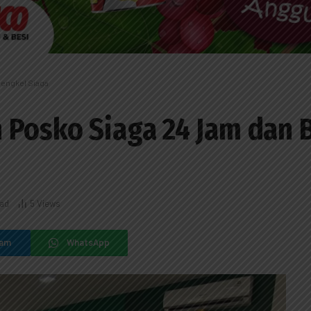
engkel Siaga
 Posko Siaga 24 Jam dan 
ead
5
Views
ram
WhatsApp