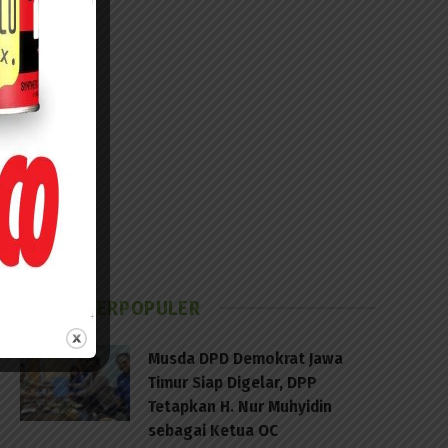
BERITA TERPOPULER
Musda DPD Demokrat Jawa
Timur Siap Digelar, DPP
Tetapkan H. Nur Muhyidin
sebagai Ketua OC