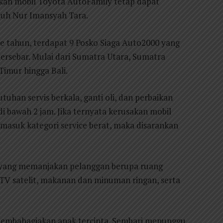
kan mobil Toyota AutoFamily tetap dapat
mbuh Nur Imansyah Tara.
e tahun, terdapat 9 Posko Siaga Auto2000 yang
ersebar. Mulai dari Sumatra Utara, Sumatra
Timur hingga Bali.
uhan servis berkala, ganti oli, dan perbaikan
 bawah 2 jam. Jika ternyata kerusakan mobil
asuk kategori service berat, maka disarankan
s yang memanjakan pelanggan berupa ruang
s, TV satelit, makanan dan minuman ringan, serta
membahagiakan anak tercinta. Sembari menunggu