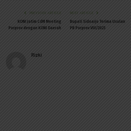
PREVIOUS ARTICLE
NEXT ARTICLE
KONI Jatim CdM Meeting
Bupati Sidoarjo Terima Usulan
Porprov dengan KONI Daerah
PB Porprov VIII/2023
Rizki