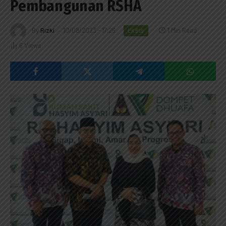
Pembangunan RSHA
By
Rizki
10/08/2023 - 17:26
1 Min Read
EKBIS
6
Views