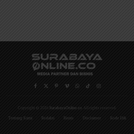
Facebook
X
Pinterest
Vimeo
WhatsApp
TikTok
Instagram
(Twitter)
Copyright © 2026
SurabayaOnline.co
. All rights reserved.
Tentang Kami
Redaksi
Bisnis
Disclaimer
Kode Etik