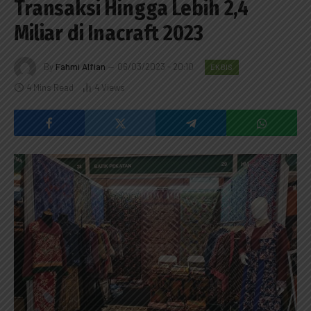
Transaksi Hingga Lebih 2,4
Miliar di Inacraft 2023
By
Fahmi Alfian
06/03/2023 - 20:10
EKBIS
4 Mins Read
4
Views