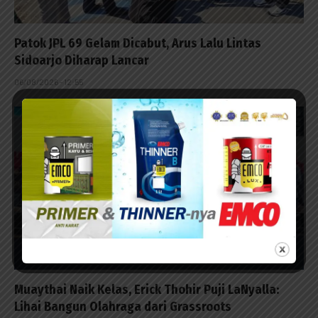
Patok JPL 69 Gelam Dicabut, Arus Lalu Lintas
Sidoarjo Diharap Lancar
06/08/2026 - 12:55
Muaythai Naik Kelas, Erick Thohir Puji LaNyalla:
Lihai Bangun Olahraga dari Grassroots