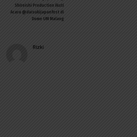
Shireishi Production Ikuti
Acara @daisukijapanfest di
Dome UM Malang
Rizki