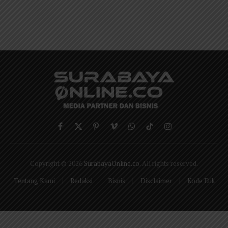
Facebook
X
Pinterest
Vimeo
WhatsApp
TikTok
Instagram
(Twitter)
Copyright © 2026
SurabayaOnline.co
. All rights reserved.
Tentang Kami
Redaksi
Bisnis
Disclaimer
Kode Etik