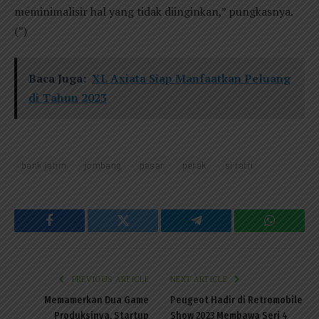
meminimalisir hal yang tidak diinginkan,” pungkasnya.
(*)
Baca Juga:
XL Axiata Siap Manfaatkan Peluang
di Tahun 2023
bank jatim
jombang
pasar
perak
si ratri
Facebook
Twitter
Telegram
WhatsAp
PREVIOUS ARTICLE
NEXT ARTICLE
Memamerkan Dua Game
Peugeot Hadir di Retromobile
Produksinya, Startup
Show 2023 Membawa Seri 4