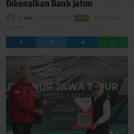
Dikenalkan Bank Jatim
By
Rizki
06/03/2023 - 17:58
2 Mins Read
EKBIS
3
Views