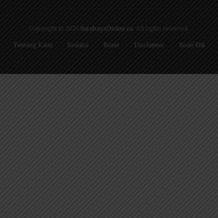
(Twitter)
Copyright © 2026
SurabayaOnline.co
. All rights reserved.
Tentang Kami
Redaksi
Bisnis
Disclaimer
Kode Etik