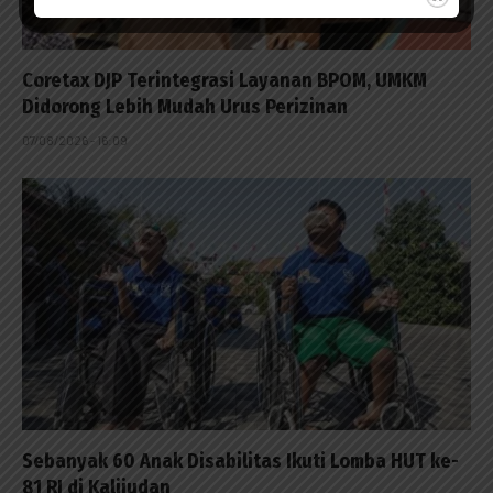
Coretax DJP Terintegrasi Layanan BPOM, UMKM
Didorong Lebih Mudah Urus Perizinan
07/08/2026 - 16:09
Sebanyak 60 Anak Disabilitas Ikuti Lomba HUT ke-
81 RI di Kalijudan