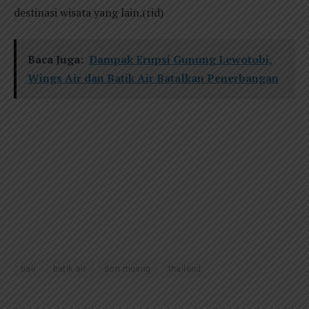
destinasi wisata yang lain.(rid)
Baca Juga:
Dampak Erupsi Gunung Lewotobi,
Wings Air dan Batik Air Batalkan Penerbangan
bali
batik air
don muang
thailand