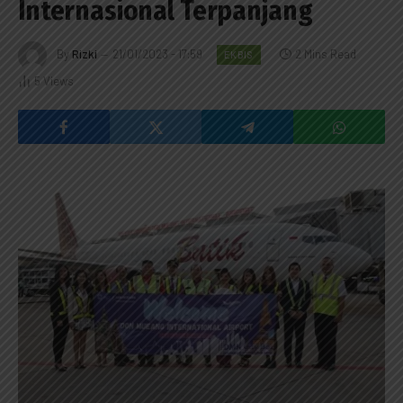
Internasional Terpanjang
By
Rizki
21/01/2023 - 17:59
2 Mins Read
EKBIS
5
Views