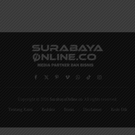
Facebook
X
Pinterest
Vimeo
WhatsApp
TikTok
Instagram
(Twitter)
Copyright © 2026
SurabayaOnline.co
. All rights reserved.
Tentang Kami
Redaksi
Bisnis
Disclaimer
Kode Etik