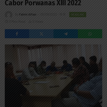
Cabor Porwanas XIII 2022
By
Fahmi Alfian
05/09/2022 - 18:18
HEADLINE
3 Mins Read
0
Views