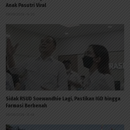
Anak Pasutri Viral
09/08/2026 - 14:20
Sidak RSUD Soewandhie Lagi, Pastikan IGD hingga
Farmasi Berbenah
08/08/2026 - 13:48