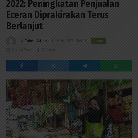
2022: Peningkatan Penjualan
Eceran Diprakirakan Terus
Berlanjut
By
Fahmi Alfian
09/08/2022 - 14:00
EKBIS
2 Mins Read
0
Views