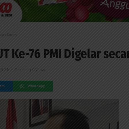
cara Daring
T Ke-76 PMI Digelar seca
2 Mins Read
0
Views
ram
WhatsApp