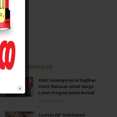
BERITA TERPOPULER
KHAS Surabaya Hotel Bagikan
Paket Makanan untuk Warga
Lewat Program Jumat Berkah
07/08/2026 - 16:46
Coretax DJP Terintegrasi