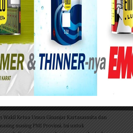
i Jawa Timur, H Imam Utomo S, mengikuti
tahun 2021 sekaligus Puncak Peringatan HUT PMI
9).
ni dibuka resmi oleh Ketua Umum PMI Pusat, HM
nsi se-Indonesia yang dilakukan secara daring
ikuti jalannya acara tersebut bersama para
 Sekretaris Edi Purwinarto, Ketua bidang
dang Penanggulangan Bencana Edy Indrayana,
is) dan Anggota Dewan Kehormatan M. Yamin
in Wakil Ketua Umun Ginanjar Kartasasmita dan
masing masing PMI Provinsi. Ini untuk