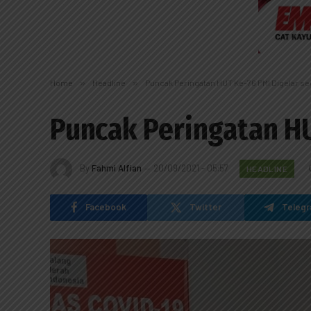
Home
»
Headline
»
Puncak Peringatan HUT Ke-76 PMI Digelar se
Puncak Peringatan HU
By
Fahmi Alfian
20/09/2021 - 05:57
HEADLINE
Facebook
Twitter
Teleg