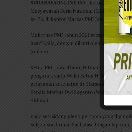
SURABAYAONLINE.CO
– Ketua PMI Provins
Musyawarah Kerja Nasional (Mukernas) PMI 
ke-76, di kantor Markas PMI Jawa Timur (19/
Mukernas PMI tahun 2021 secara nasional i
Jusuf Kalla, dengan diikuti oleh 34 PMI Provi
(online).
Ketua PMI Jawa Timur, H Imam Utomo S, meng
pengurus, yaitu Wakil Ketua H. Soebagyo, SW,
pelayanan kesehatan dr. Harsono, Ketua Bi
Kepala Markas Dwi Suyanto (Wakil Sekretar
Akhmat.
Pada sesi sidang pleno pertama yang dipimp
Sekjen Soedirman Said, diisi dengan laporan 