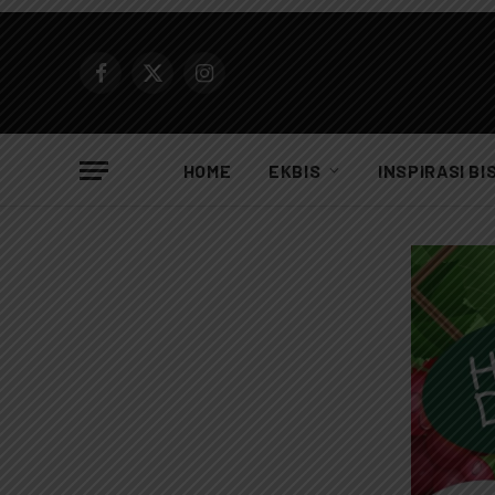
Facebook
X
Instagram
(Twitter)
HOME
EKBIS
INSPIRASI BI