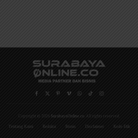
Facebook
X
Pinterest
Vimeo
WhatsApp
TikTok
Instagram
(Twitter)
Copyright © 2026
SurabayaOnline.co
. All rights reserved.
Tentang Kami
Redaksi
Bisnis
Disclaimer
Kode Etik