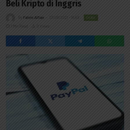
Beli Kripto di Inggris
By
Fahmi Alfian
23/08/2021 - 16:59
EKBIS
1 Min Read
0
Views