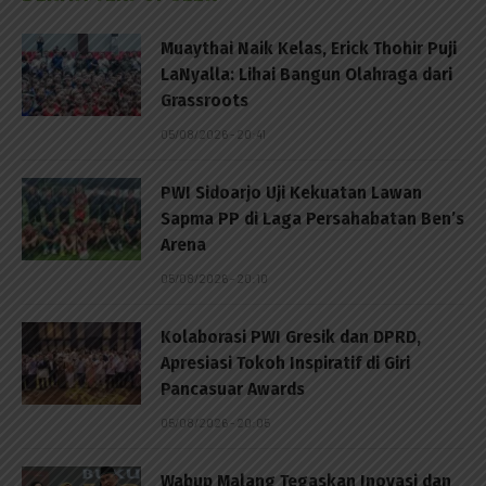
Muaythai Naik Kelas, Erick Thohir Puji
LaNyalla: Lihai Bangun Olahraga dari
Grassroots
05/08/2026 - 20:41
PWI Sidoarjo Uji Kekuatan Lawan
Sapma PP di Laga Persahabatan Ben’s
Arena
05/08/2026 - 20:10
Kolaborasi PWI Gresik dan DPRD,
Apresiasi Tokoh Inspiratif di Giri
Pancasuar Awards
05/08/2026 - 20:05
Wabup Malang Tegaskan Inovasi dan