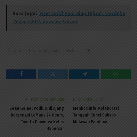
Baca Juga:
First Gold Pani Siap Dijual, Merdeka
Teken GSPA dengan Antam
Crypto
Cryptocurrency
PayPal
UK
Facebook
Twitter
Telegram
WhatsAp
PREVIOUS ARTICLE
NEXT ARTICLE
Sean Gelael Podium di Ajang
Menkominfo: Kolaborasi
Bergengsi LeMans 24 Hours,
Tangguh Kunci Sukses
Toyota Dominasi Kelas
Melawan Pandemi
Hypercar