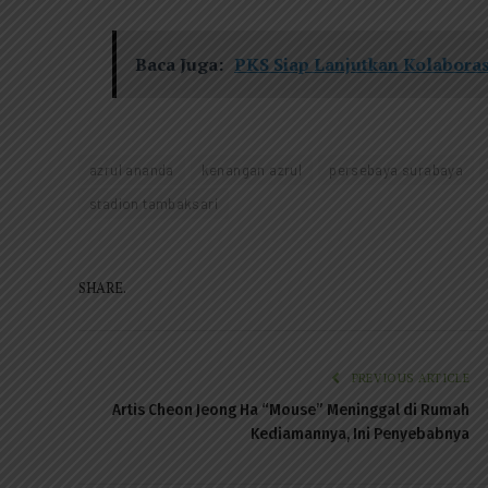
Baca Juga:
PKS Siap Lanjutkan Kolabora
azrul ananda
kenangan azrul
persebaya surabaya
stadion tambaksari
SHARE.
PREVIOUS ARTICLE
Artis Cheon Jeong Ha “Mouse” Meninggal di Rumah
Kediamannya, Ini Penyebabnya