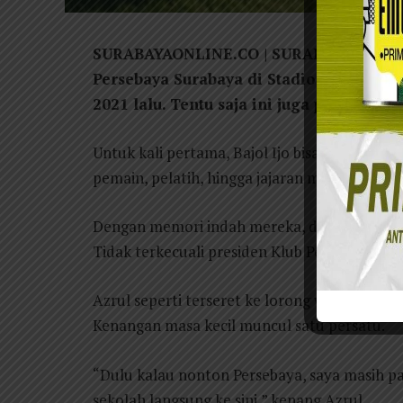
SURABAYAONLINE.CO | SURABAYA – Ada y
Persebaya Surabaya di Stadion Gelora 1
2021 lalu. Tentu saja ini juga peristiwa 
Untuk kali pertama, Bajol Ijo bisa menggelar
pemain, pelatih, hingga jajaran manajemen y
Dengan memori indah mereka, dengan stadion
Tidak terkecuali presiden Klub Persebaya, A
Azrul seperti terseret ke lorong waktu, begi
Kenangan masa kecil muncul satu persatu.
“Dulu kalau nonton Persebaya, saya masih p
sekolah langsung ke sini,” kenang Azrul.