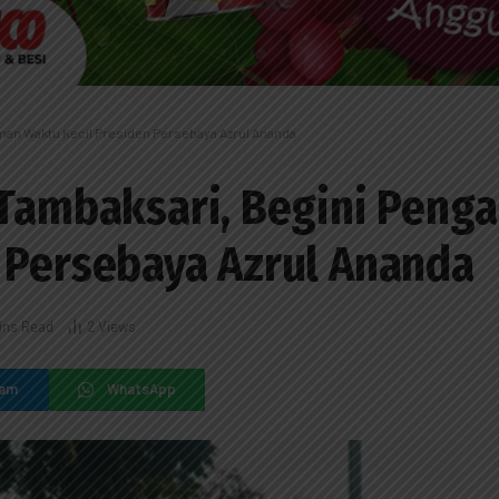
aman Waktu Kecil Presiden Persebaya Azrul Ananda
 Tambaksari, Begini Peng
 Persebaya Azrul Ananda
ins Read
2
Views
ram
WhatsApp