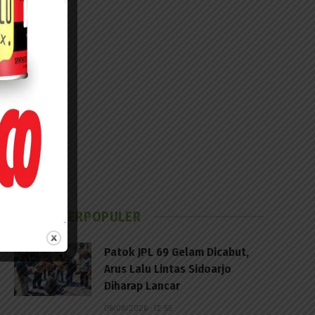
BERITA TERPOPULER
Patok JPL 69 Gelam Dicabut,
Arus Lalu Lintas Sidoarjo
Diharap Lancar
06/08/2026 - 12:55