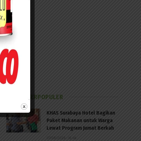
BERITA TERPOPULER
KHAS Surabaya Hotel Bagikan
Paket Makanan untuk Warga
Lewat Program Jumat Berkah
07/08/2026 - 16:46