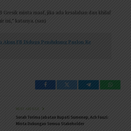
Gresik minta maaf, jika ada kesalahan dan khilaf
r ini,” katanya. (san)
an Akun FB Diduga Pendukung Paslon Ke
Facebook
Twitter
Telegram
WhatsAp
NEXT ARTICLE
Serah Terima Jabatan Bupati Sumenep, Ach Fauzi:
Minta Dukungan Semua Stakeholder