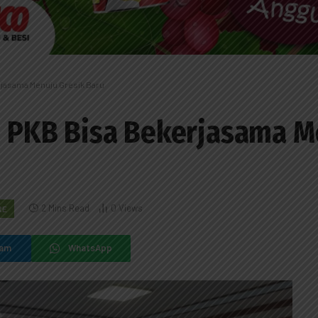
erjasama Menuju Gresik Baru
n PKB Bisa Bekerjasama M
2 Mins Read
0
Views
RE
ram
WhatsApp