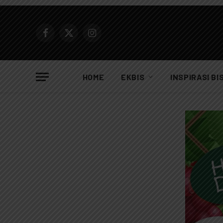
Facebook
X
Instagram
(Twitter)
HOME
EKBIS
INSPIRASI BI