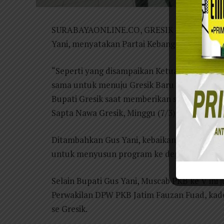
SURABAYAONLINE.CO, GRESIK – Bupati Gresi
Yani, menyatakan Partai Kebangkitan Bangs
“Seperti yang disampaikan Ketua umum, PKB 
sama untuk menuju Gresik Baru yang bermanfa
Bupati Gresik saat memberikan sambutan d
Sapta Nawa Gresik, Minggu (7/3).
Ditambahkan Gus Yani, kebaikan mantan pen
untuk menyusun program ke depan.
Selain Bupati Gus Yani, Muscab PKB ke V ini 
Perwakilan DPW PKB Jatim Fauzan Fuad, kader
se Gresik.