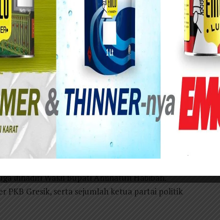
k Fandi Akhmad Yani, yang akrab disapa Gus
a (PKB) Gresik telah menemukan warnanya.
harus mengisi ruang kosong. Dan bisa bekerja
at, dan PKB menjadi partai luar biasa,” ujar
alam Musyawarah Cabang (Muscab) PKB di Hotel
guasa Sambari-Qosim akan tetap dilanjutkan
juga dihadiri Wakil Bupati Aminatun Habibah.
 PKB Gresik, serta sejumlah ketua partai politik