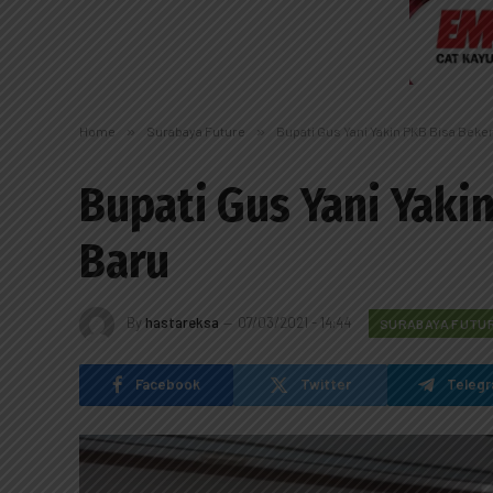
Home
»
Surabaya Future
»
Bupati Gus Yani Yakin PKB Bisa Bek
Bupati Gus Yani Yaki
Baru
By
hastareksa
07/03/2021 - 14:44
SURABAYA FUTU
Facebook
Twitter
Teleg