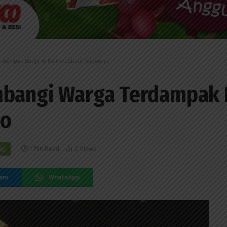
rdampak Banjir di Kalipecabean Sidoarjo
mbangi Warga Terdampak B
jo
1 Min Read
2
Views
RE
ram
WhatsApp