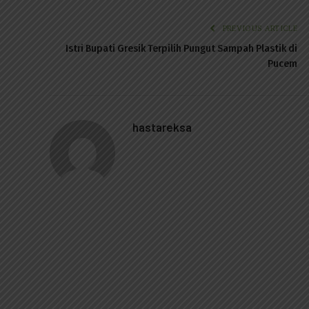
PREVIOUS ARTICLE
Istri Bupati Gresik Terpilih Pungut Sampah Plastik di
Pucem
hastareksa