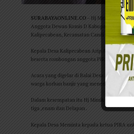
SURABAYAONLINE.CO
– Hj Mimik Idayana 
Anggota Dewan Komis D Kabupaten Sidoarjo 
Kalipecabean, Kecamatan Candi -Sidoarjo, Sab
Kepala Desa Kalipecabean Arip Al Ansori m
beserta rombongan anggota PIRA .
Acara yang digelar di Balai Desa Kalipecabea
warga korban banjir yang menerima bantuan 
Dalam kesempatan itu Hj Mimik Idayana juga 
tiga ,enam dan Delapan .
Kepala Desa Meminta kepada ketua PIRA untuk