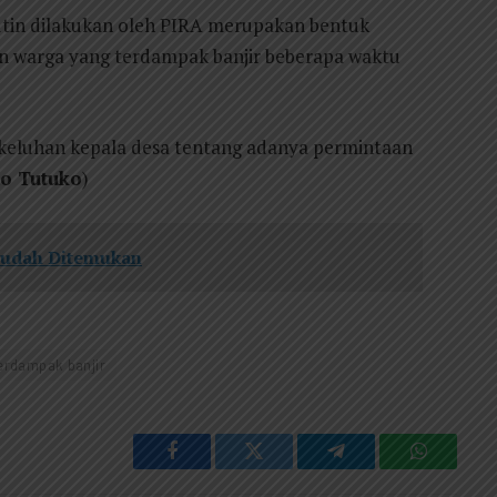
utin dilakukan oleh PIRA merupakan bentuk
n warga yang terdampak banjir beberapa waktu
keluhan kepala desa tentang adanya permintaan
o Tutuko
)
Sudah Ditemukan
erdampak banjir
Facebook
Twitter
Telegram
WhatsAp