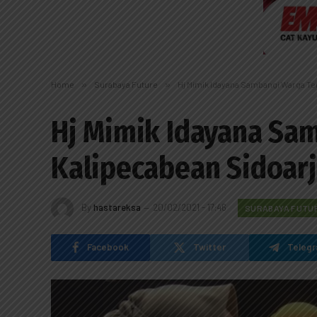
Home
»
Surabaya Future
»
Hj Mimik Idayana Sambangi Warga Te
Hj Mimik Idayana Sa
Kalipecabean Sidoar
By
hastareksa
20/02/2021 - 17:46
SURABAYA FUTU
Facebook
Twitter
Teleg