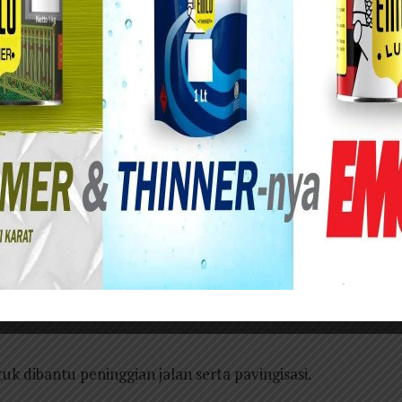
Ketua Perempuan Indonesia Raya (PIRA) Juga
dari Partai Gerindra mengunjungi Desa
tu (20/2/2021) .
enyambut langsung kedatangan Ketua PIRA
n yang dihadiri oleh tokoh masyarakat serta
berupa sembako dan uang dari PIRA .
milihat kondisi jalan yang berdampak banjir di RT
 dibantu peninggian jalan serta pavingisasi.