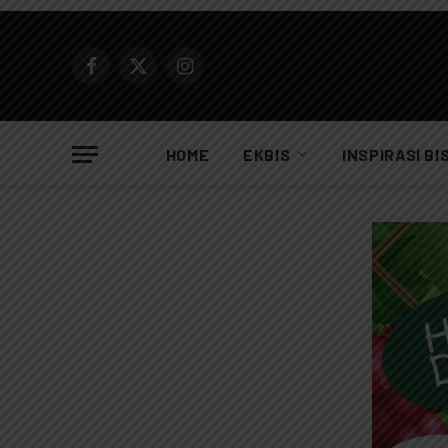
Facebook
X
Instagram
(Twitter)
HOME
EKBIS
INSPIRASI BI