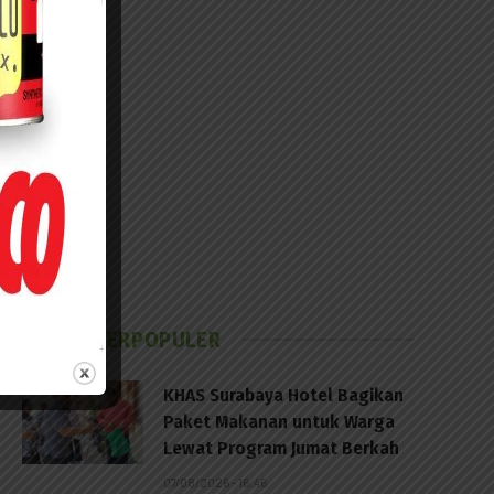
BERITA TERPOPULER
KHAS Surabaya Hotel Bagikan
Paket Makanan untuk Warga
Lewat Program Jumat Berkah
07/08/2026 - 16:46