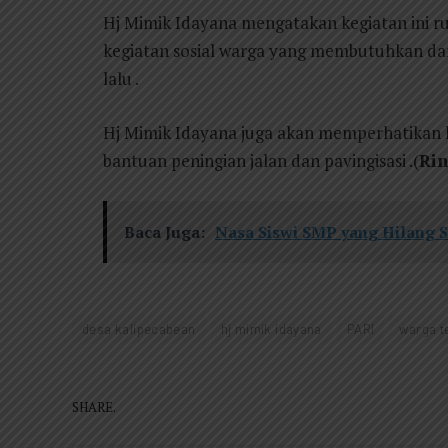
Hj Mimik Idayana mengatakan kegiatan ini r
kegiatan sosial warga yang membutuhkan da
lalu .
Hj Mimik Idayana juga akan memperhatikan 
bantuan peningian jalan dan pavingisasi .(
Rin
Baca Juga:
Nasa Siswi SMP yang Hilang 
desa kalipecabean
hj mimik idayana
PARI
warga t
SHARE.