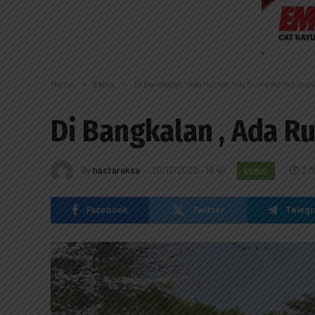
Home
»
Ekbis
»
Di Bangkalan , Ada Rumah Vila Cuma Rp 150 Juta
Di Bangkalan , Ada R
By
hastareksa
20/12/2020 - 18:49
2 M
EKBIS
Facebook
Twitter
Teleg