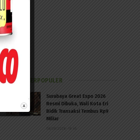
BERITA TERPOPULER
Surabaya Great Expo 2026
Resmi Dibuka, Wali Kota Eri
Bidik Transaksi Tembus Rp9
Miliar
06/08/2026 - 18:45