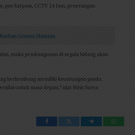
em, pos Satpam, CCTV 24 Jam, penerangan
is Korban Gempa Mamuju
lan, maka pembangunan di segala bidang akan
ang berkembang memiliki keuntungan ganda.
bernilai untuk masa depan,” ujar Ririn Surya
Facebook
Twitter
Telegram
WhatsAp