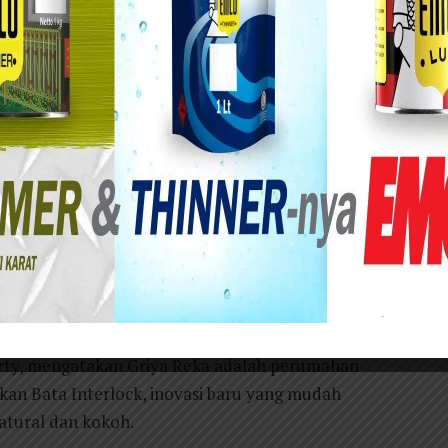
unan ekonomi Kabupaten Bangkalan Pulau
la besar menyusul terbitnya Perpres Nomor 90
iliun
 Suramadu, menyebabkan wilayah ini menarik
a terjangkau. Berbeda jauh dengan di wilayah
i kawasan regency seharga Rp 150 jutaan.
 membangun perumahan subsidi Griya Reka di Desa
l.
erty, mengatakan Griya Reka adalah perumahan
kan Bata Interlock, inovasi baru yang mudah
natural dan kokoh.