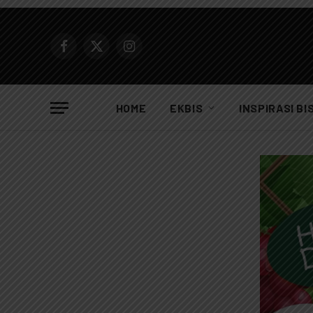
Facebook
X
Instagram
(Twitter)
HOME
EKBIS
INSPIRASI BI