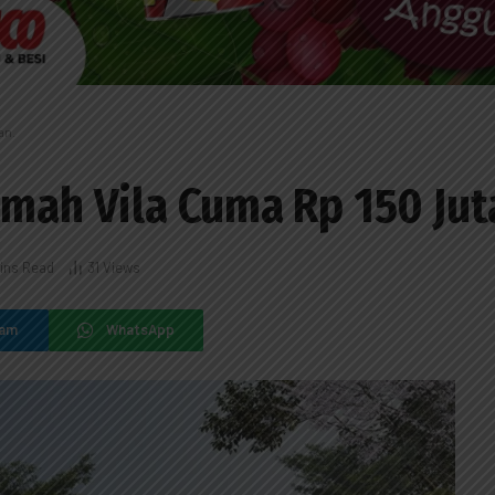
an.
umah Vila Cuma Rp 150 Jut
ins Read
31
Views
ram
WhatsApp