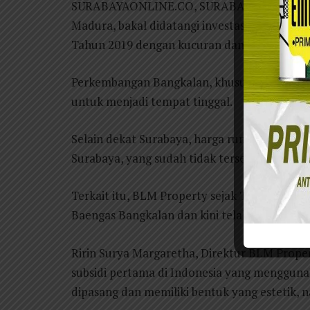
SURABAYAONLINE.CO, SURABAYA – Pembang
Madura, bakal didatangi investasi dalam ska
Tahun 2019 dengan kucuran dana Rp 46,95 tr
Perkembangan Bangkalan, khususnya koridor
untuk menjadi tempat tinggal.
Selain dekat Surabaya, harga rumah baru jug
Surabaya, yang sudah tidak tersedia rumah d
Terkait itu, BLM Property sejak Tahun 2019
Baengas Bangkalan dan kini telah habis terjua
Ririn Surya Margaretha, Direktur BLM Prop
subsidi pertama di Indonesia yang mengguna
dipasang dan memiliki bentuk yang estetik, 