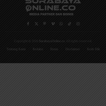
Facebook
X
Pinterest
Vimeo
WhatsApp
TikTok
Instagram
(Twitter)
Copyright © 2026
SurabayaOnline.co
. All rights reserved.
Tentang Kami
Redaksi
Bisnis
Disclaimer
Kode Etik