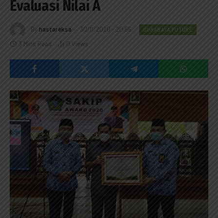
Evaluasi Nilai A
By
hastareksa
30/11/2020 - 20:55
SURABAYA FUTURE
3 Mins Read
0
Views