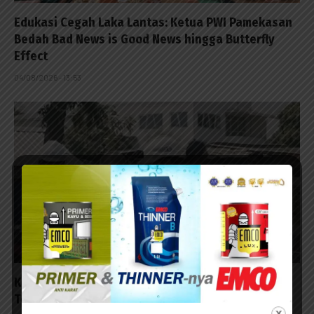
Edukasi Cegah Laka Lantas: Ketua PWI Pamekasan
Bedah Bad News is Good News hingga Butterfly
Effect
04/08/2026 - 13:53
Kontraktor Diminta Tanggung Biayai Warga
Terpleset