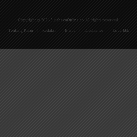
Facebook
X
Pinterest
Vimeo
WhatsApp
TikTok
Instagram
(Twitter)
Copyright © 2026
SurabayaOnline.co
. All rights reserved.
Tentang Kami
Redaksi
Bisnis
Disclaimer
Kode Etik