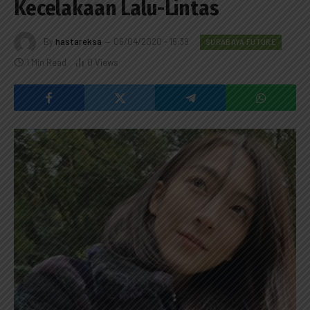
Kecelakaan Lalu-Lintas
By
hastareksa
06/04/2020 - 15:39
SURABAYA FUTURE
1 Min Read
0
Views