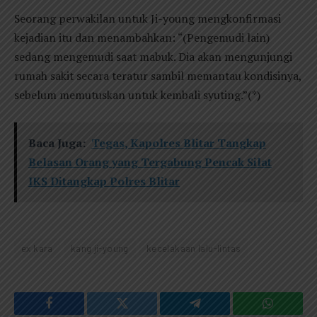
Seorang perwakilan untuk Ji-young mengkonfirmasi
kejadian itu dan menambahkan: “(Pengemudi lain)
sedang mengemudi saat mabuk. Dia akan mengunjungi
rumah sakit secara teratur sambil memantau kondisinya,
sebelum memutuskan untuk kembali syuting.”(*)
Baca Juga:
Tegas, Kapolres Blitar Tangkap
Belasan Orang yang Tergabung Pencak Silat
IKS Ditangkap Polres Blitar
ex kara
kang ji-young
kecelakaan lalu-lintas
Facebook
Twitter
Telegram
WhatsAp