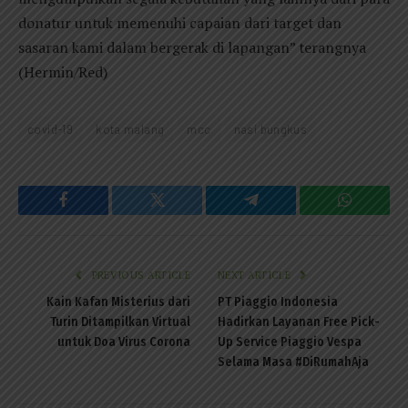
donatur untuk memenuhi capaian dari target dan
sasaran kami dalam bergerak di lapangan” terangnya
(Hermin/Red)
covid-19
kota malang
mcc
nasi bungkus
Facebook
Twitter
Telegram
WhatsAp
PREVIOUS ARTICLE
NEXT ARTICLE
Kain Kafan Misterius dari
PT Piaggio Indonesia
Turin Ditampilkan Virtual
Hadirkan Layanan Free Pick-
untuk Doa Virus Corona
Up Service Piaggio Vespa
Selama Masa #DiRumahAja