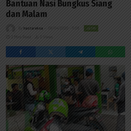
Bantuan Nasi Bungkus Siang
dan Malam
By
hastareksa
06/04/2020 - 11:08
JATIM
2 Mins Read
0
Views