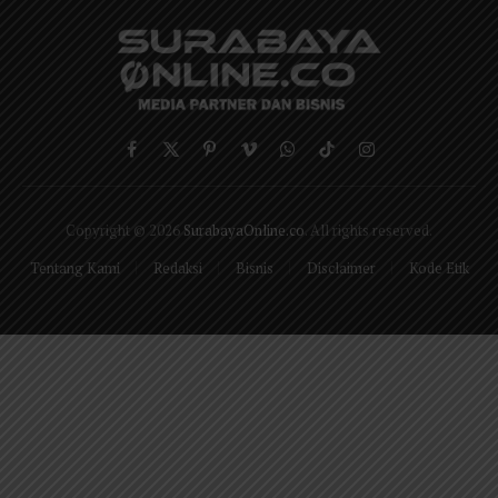
Facebook
X
Pinterest
Vimeo
WhatsApp
TikTok
Instagram
(Twitter)
Copyright © 2026
SurabayaOnline.co
. All rights reserved.
Tentang Kami
Redaksi
Bisnis
Disclaimer
Kode Etik