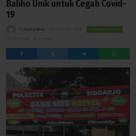
Baliho Unik untuk Cegah Covid-
19
By
hastareksa
02/04/2020 - 12:12
SURABAYA FUTURE
1 Min Read
2
Views