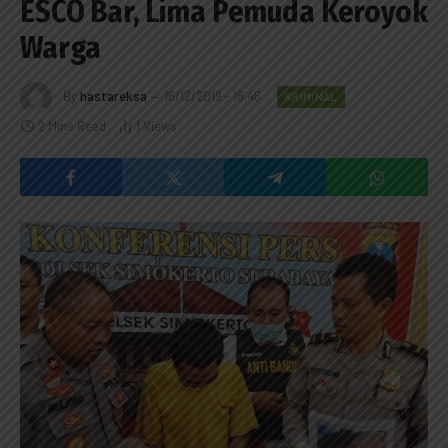
ESCO Bar, Lima Pemuda Keroyok
Warga
By
hastareksa
16/12/2019 - 18:46
KRIMINAL
2 Mins Read
1
Views