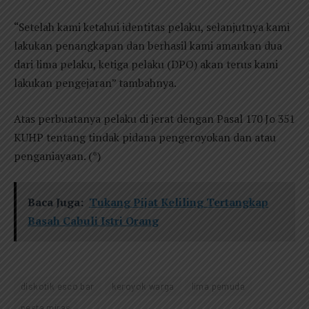
“Setelah kami ketahui identitas pelaku, selanjutnya kami
lakukan penangkapan dan berhasil kami amankan dua
dari lima pelaku, ketiga pelaku (DPO) akan terus kami
lakukan pengejaran” tambahnya.
Atas perbuatanya pelaku di jerat dengan Pasal 170 Jo 351
KUHP tentang tindak pidana pengeroyokan dan atau
penganiayaan. (*)
Baca Juga:
Tukang Pijat Keliling Tertangkap
Basah Cabuli Istri Orang
diskotik esco bar
keroyok warga
lima pemuda
pesta miras