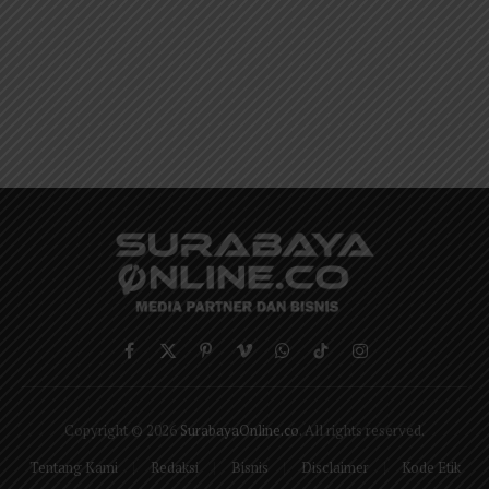
Facebook
X
Pinterest
Vimeo
WhatsApp
TikTok
Instagram
(Twitter)
Copyright © 2026
SurabayaOnline.co
. All rights reserved.
Tentang Kami
Redaksi
Bisnis
Disclaimer
Kode Etik