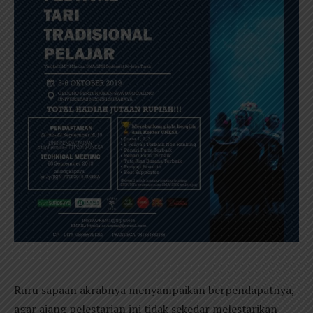
Ruru sapaan akrabnya menyampaikan berpendapatnya,
agar ajang pelestarian ini tidak sekedar melestarikan