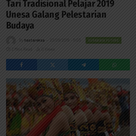
Tari Tradisional Pelajar 2019
Unesa Galang Pelestarian
Budaya
By
hastareksa
23/09/2019 - 11:03
SURABAYA FUTURE
2 Mins Read
0
Views