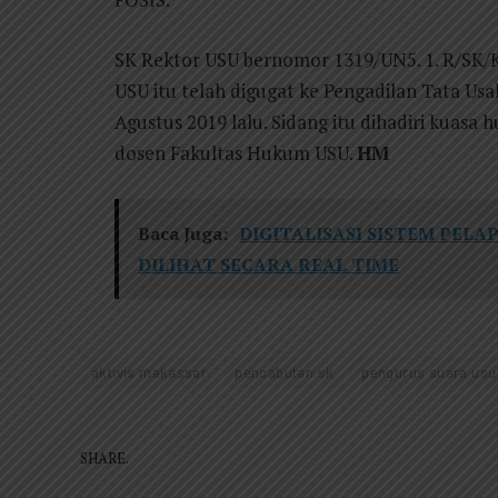
SK Rektor USU bernomor 1319/UN5. 1. R/SK/
USU itu telah digugat ke Pengadilan Tata U
Agustus 2019 lalu. Sidang itu dihadiri kuas
dosen Fakultas Hukum USU.
HM
Baca Juga:
DIGITALISASI SISTEM PELA
DILIHAT SECARA REAL TIME
aktivis makassar
pencabutan sk
pengurus suara usu
SHARE.