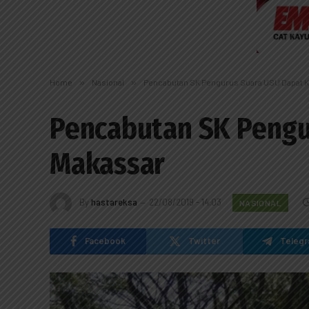
Home
»
Nasional
»
Pencabutan SK Pengurus Suara USU Dapat K
Pencabutan SK Pengu
Makassar
By
hastareksa
22/08/2019 - 14:03
NASIONAL
Facebook
Twitter
Teleg