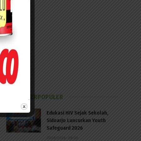
BERITA TERPOPULER
Edukasi HIV Sejak Sekolah,
Sidoarjo Luncurkan Youth
Safeguard 2026
07/08/2026 - 09:00