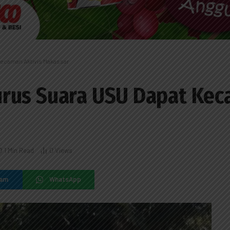
ecaman Aktivis Makassar
rus Suara USU Dapat Kec
1 Min Read
0
Views
ram
WhatsApp