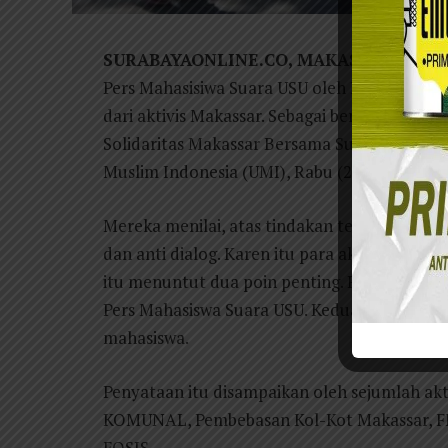
SURABAYAONLINE.CO, MAKASSAR –
Penc
Pers Mahasisiwa Suara USU oleh Rektor Uni
dari aktivis Makassar. Sebagai bentuk kecam
Solidaritas Makassar Bersama Suara USU itu 
Muslim Indonesia (UMI), Rabu (21/8/2019).
Mereka menilai, atas tindakan tersebut, Re
dan anti dialog. Karen itu para aktivis yan
itu menuntut dua poin penting. Pertama, me
Pers Mahasiswa Suara USU. Kedua, memberi 
mahasiswa.
Penyataan itu disampaikan oleh sejumlah ak
KOMUNAL, Pembebasan Kol-Kot Makassar, F
FOSIS.