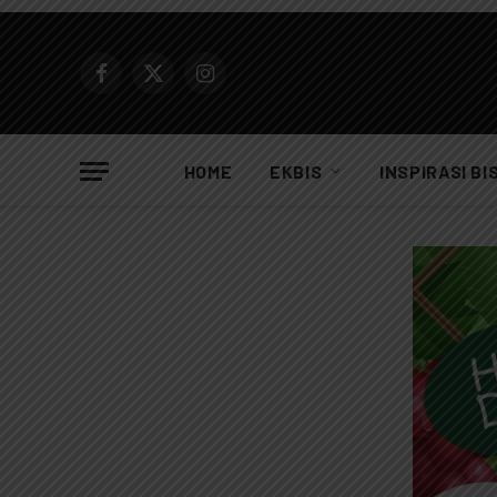
Facebook
X
Instagram
(Twitter)
HOME
EKBIS
INSPIRASI BI