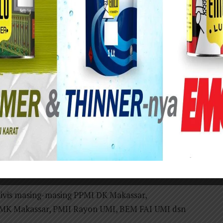
abutan sepihak Surat Keputusan (SK) Pengurus
versitas Sumatera Utara (USU) mendapat kecaman
an mereka, para aktivis yang tergabung dalam
menggelar aksi di depan Kampus Universitas
ktor USU melanggar HAM, membunuh kreativitas ,
g umumnya anak-anak milenial dan usia anak-anak
ncabut SK pemberhentian Pengurus Unit Kegiatan
dan menjamin ruang kebebasan berekspresi
tivis masing-masing PPMI DK Makassar,
MK Makassar, PMII Rayon UMI, BEM FAI UMI dsn