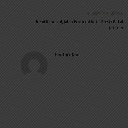
PREVIOUS ARTICLE
Demi Karnaval, Jalan Protokol Kota Gresik Bakal
Ditutup
hastareksa