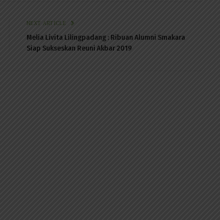
NEXT ARTICLE
Melia Livita Lilingpadang : Ribuan Alumni Smakara
Siap Sukseskan Reuni Akbar 2019