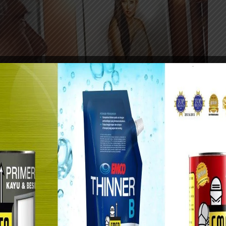
 latar belakang karya2 lukisannya