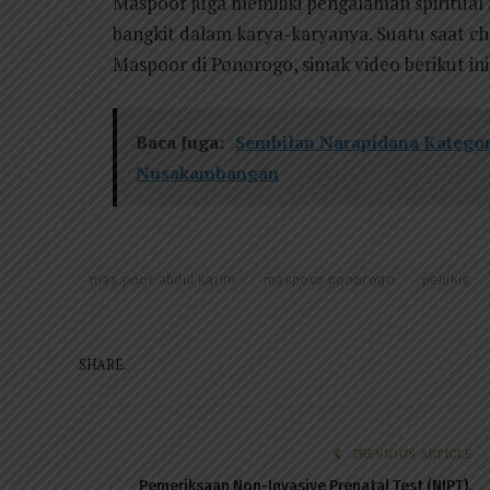
Maspoor juga memiliki pengalaman spiritual
bangkit dalam karya-karyanya. Suatu saat c
Maspoor di Ponorogo, simak video berikut ini
Baca Juga:
Sembilan Narapidana Kategor
Nusakambangan
mas poor abdul karim
maspoor ponorogo
pelukis
SHARE.
PREVIOUS ARTICLE
Pemeriksaan Non-Invasive Prenatal Test (NIPT),