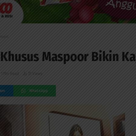
 Kaget
i Khusus Maspoor Bikin K
1 Min Read
31
Views
ram
WhatsApp