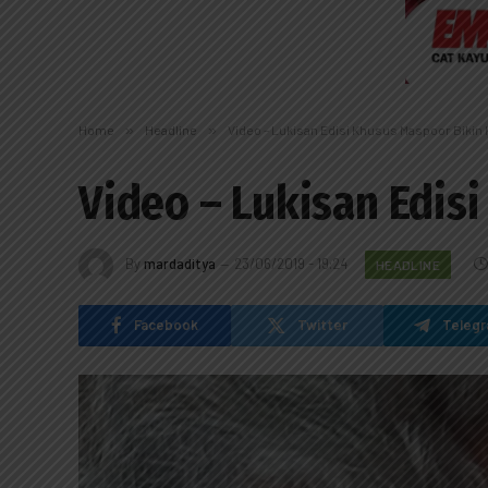
Home
»
Headline
»
Video – Lukisan Edisi Khusus Maspoor Bikin
Video – Lukisan Edis
By
mardaditya
23/06/2019 - 19:24
HEADLINE
Facebook
Twitter
Teleg