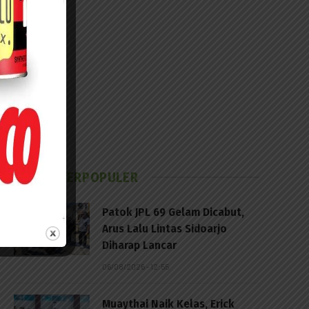
BERITA TERPOPULER
Patok JPL 69 Gelam Dicabut,
Arus Lalu Lintas Sidoarjo
Diharap Lancar
06/08/2026 - 12:55
Muaythai Naik Kelas, Erick