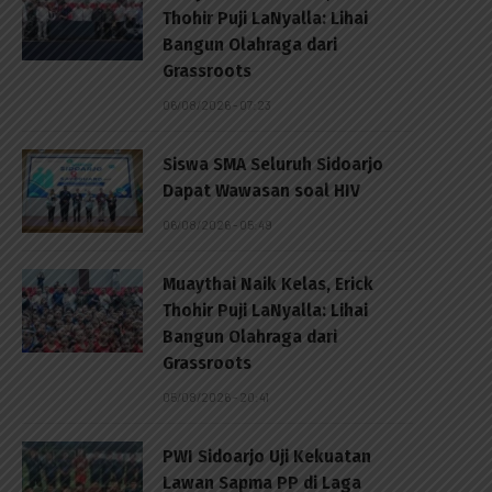
Thohir Puji LaNyalla: Lihai
Bangun Olahraga dari
Grassroots
06/08/2026 - 07:23
Siswa SMA Seluruh Sidoarjo
Dapat Wawasan soal HIV
06/08/2026 - 05:49
Muaythai Naik Kelas, Erick
Thohir Puji LaNyalla: Lihai
Bangun Olahraga dari
Grassroots
p
05/08/2026 - 20:41
PWI Sidoarjo Uji Kekuatan
Lawan Sapma PP di Laga