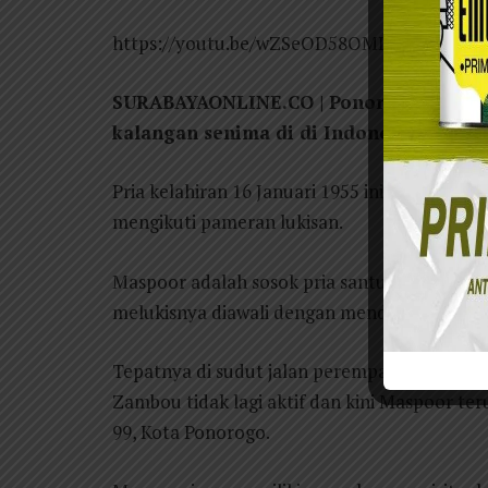
https://youtu.be/wZSeOD58OMI
SURABAYAONLINE.CO | Ponorogo – Maspo
kalangan senima di di Indonesia, khususn
Pria kelahiran 16 Januari 1955 ini tinggal d
mengikuti pameran lukisan.
Maspoor adalah sosok pria santun dan redah h
melukisnya diawali dengan mendirikan sang
Tepatnya di sudut jalan perempatan lampu m
Zambou tidak lagi aktif dan kini Maspoor ter
99, Kota Ponorogo.