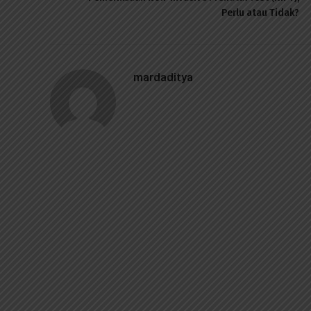
Perlu atau Tidak?
mardaditya