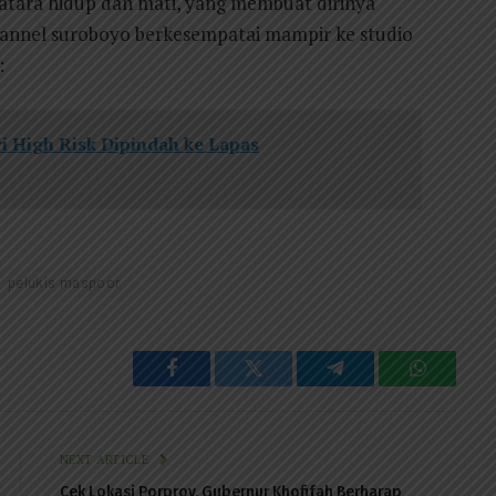
 atara hidup dan mati, yang membuat dirinya
hannel suroboyo berkesempatai mampir ke studio
:
i High Risk Dipindah ke Lapas
pelukis maspoor
Facebook
Twitter
Telegram
WhatsAp
NEXT ARTICLE
Cek Lokasi Porprov, Gubernur Khofifah Berharap