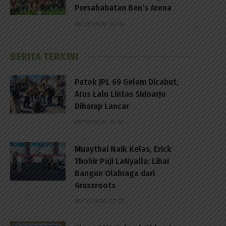
Persahabatan Ben’s Arena
05/08/2026 - 20:10
BERITA TERKINI
Patok JPL 69 Gelam Dicabut,
Arus Lalu Lintas Sidoarjo
Diharap Lancar
06/08/2026 - 12:55
Muaythai Naik Kelas, Erick
Thohir Puji LaNyalla: Lihai
Bangun Olahraga dari
Grassroots
06/08/2026 - 07:23