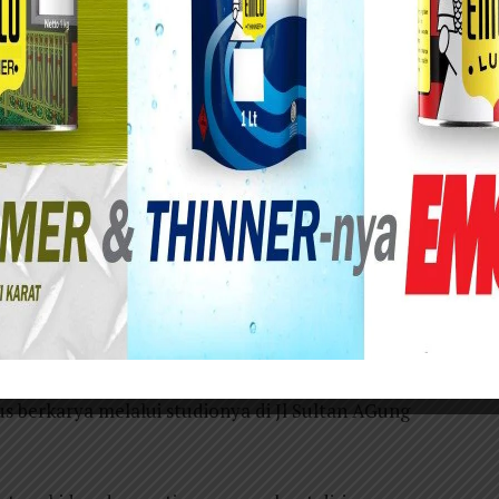
or atau Mas Poor Abdul Karim bagi
ya di Jatim sudah tidak asing lagi.
i Ponorogo dan sudah melalang buana dalam
ati belajar melukis sendiri atau otodidak. Karir
gar Shor Zambou.
erah Tonatan, Kota Ponorogo. Kini sanggar Shor
us berkarya melalui studionya di Jl Sultan AGung