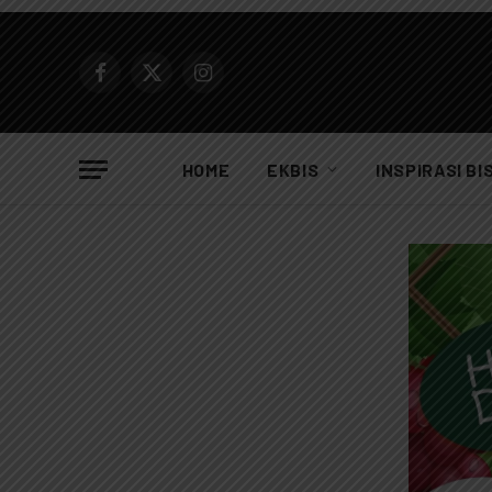
Facebook
X
Instagram
(Twitter)
HOME
EKBIS
INSPIRASI BI