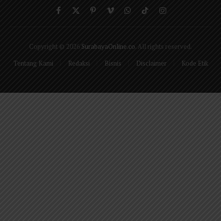
Facebook
X
Pinterest
Vimeo
WhatsApp
TikTok
Instagram
(Twitter)
Copyright © 2026
SurabayaOnline.co
. All rights reserved.
Tentang Kami
Redaksi
Bisnis
Disclaimer
Kode Etik