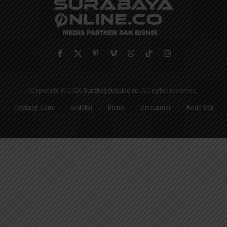
Facebook
X
Pinterest
Vimeo
WhatsApp
TikTok
Instagram
(Twitter)
Copyright © 2026
SurabayaOnline.co
. All rights reserved.
Tentang Kami
Redaksi
Bisnis
Disclaimer
Kode Etik