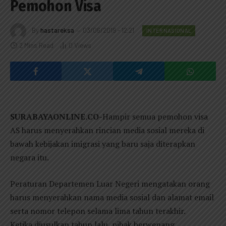
Pemohon Visa
By
hastareksa
03/06/2019 - 12:21
INTERNASIONAL
2 Mins Read
0
Views
SURABAYAONLINE.CO-
Hampir semua pemohon visa
AS harus menyerahkan rincian media sosial mereka di
bawah kebijakan imigrasi yang baru saja diterapkan
negara itu.
Peraturan Departemen Luar Negeri mengatakan orang
harus menyerahkan nama media sosial dan alamat email
serta nomor telepon selama lima tahun terakhir.
Ketika diusulkan tahun lalu, pihak berwenang