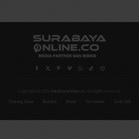
Facebook
X
Pinterest
Vimeo
WhatsApp
TikTok
Instagram
(Twitter)
Copyright © 2026
SurabayaOnline.co
. All rights reserved.
Tentang Kami
Redaksi
Bisnis
Disclaimer
Kode Etik