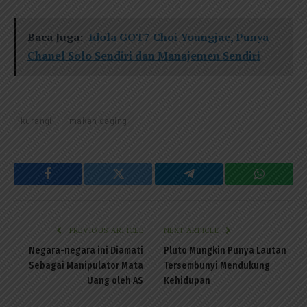
Baca Juga:
Idola GOT7 Choi Youngjae, Punya
Chanel Solo Sendiri dan Manajemen Sendiri
kurangi
makan daging
Facebook
Twitter
Telegram
WhatsAp
PREVIOUS ARTICLE
NEXT ARTICLE
Negara-negara ini Diamati
Pluto Mungkin Punya Lautan
Sebagai Manipulator Mata
Tersembunyi Mendukung
Uang oleh AS
Kehidupan