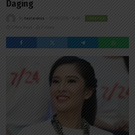
Daging
By
hastareksa
01/06/2019 - 14:45
LIFESTYLE
2 Mins Read
0
Views