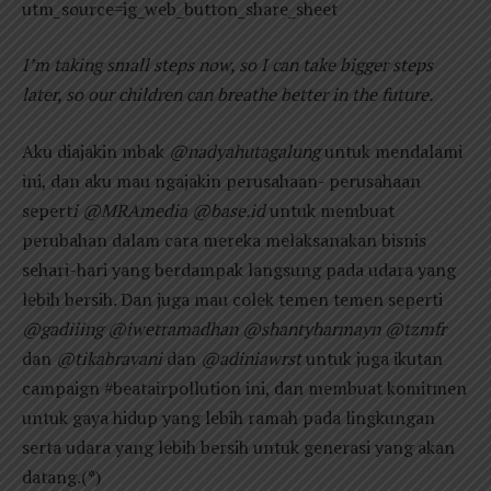
utm_source=ig_web_button_share_sheet
I’m taking small steps now, so I can take bigger steps
later, so our children can breathe better in the future.
Aku diajakin mbak
@nadyahutagalung
untuk mendalami
ini, dan aku mau ngajakin perusahaan- perusahaan
sepert
i @MRAmedia @base.id
untuk membuat
perubahan dalam cara mereka melaksanakan bisnis
sehari-hari yang berdampak langsung pada udara yang
lebih bersih. Dan juga mau colek temen temen seperti
@gadiiing @iwetramadhan @shantyharmayn @tzmfr
dan
@tikabravani
dan
@adiniawrst
untuk juga ikutan
campaign #beatairpollution ini, dan membuat komitmen
untuk gaya hidup yang lebih ramah pada lingkungan
serta udara yang lebih bersih untuk generasi yang akan
datang.(
*
)