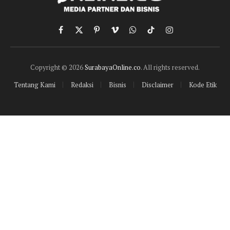
Facebook
X
Pinterest
Vimeo
WhatsApp
TikTok
Instagram
(Twitter)
Copyright © 2026
SurabayaOnline.co
. All rights reserved.
Tentang Kami
Redaksi
Bisnis
Disclaimer
Kode Etik