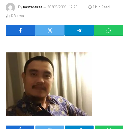
By
hastareksa
20/05/2019 - 12:29
1 Min Read
0
Views