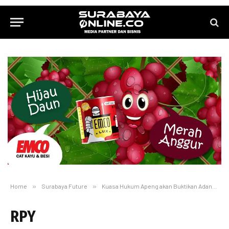
Home
»
Surabaya Future
»
Kuasa Hukum Apeng akan Buktikan Adanya Pungli dan Suap dalam Kasus Kriminalisasi Kliennya
RPY