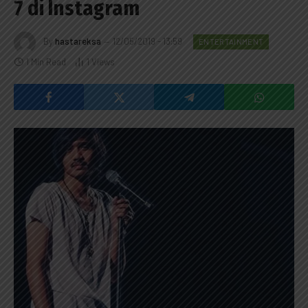
7 di Instagram
By
hastareksa
12/05/2019 - 13:59
ENTERTAINMENT
1 Min Read
1
Views