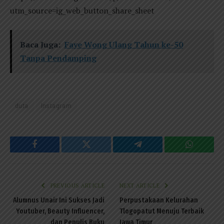
utm_source=ig_web_button_share_sheet
Baca Juga:
Faye Wong Ulang Tahun ke-50
Tanpa Pendamping
duta
Instagram
Facebook
Twitter
Telegram
WhatsAp
PREVIOUS ARTICLE
NEXT ARTICLE
Alumnus Unair Ini Sukses Jadi
Perpustakaan Kelurahan
Youtuber, Beauty Influencer,
Tlogopatut Menuju Terbaik
dan Penulis Buku
Jawa Timur