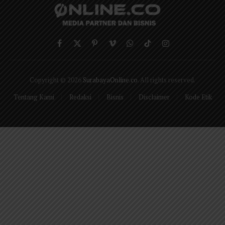
Facebook
X
Pinterest
Vimeo
WhatsApp
TikTok
Instagram
(Twitter)
Copyright © 2026
SurabayaOnline.co
. All rights reserved.
Tentang Kami
Redaksi
Bisnis
Disclaimer
Kode Etik