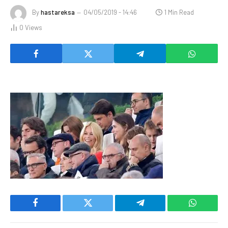
By
hastareksa
04/05/2019 - 14:46
1 Min Read
0
Views
Facebook
Twitter
Telegram
WhatsAp