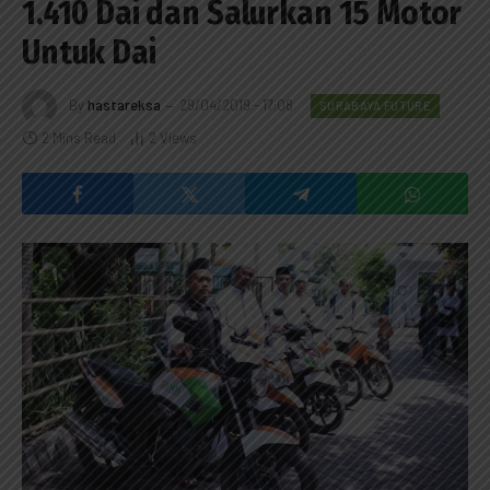
1.410 Dai dan Salurkan 15 Motor
Untuk Dai
By
hastareksa
29/04/2019 - 17:08
SURABAYA FUTURE
2 Mins Read
2
Views