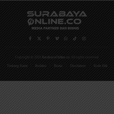
Facebook
X
Pinterest
Vimeo
WhatsApp
TikTok
Instagram
(Twitter)
Copyright © 2026
SurabayaOnline.co
. All rights reserved.
Tentang Kami
Redaksi
Bisnis
Disclaimer
Kode Etik