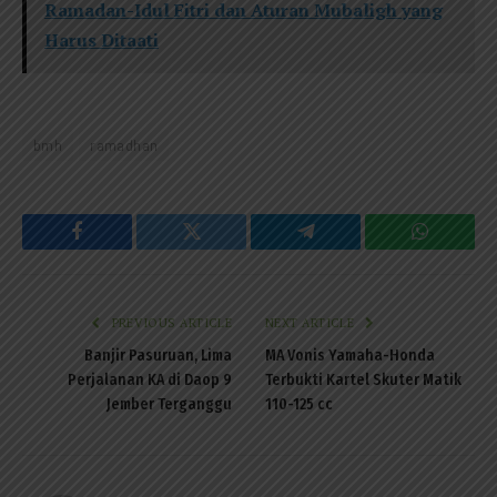
Ramadan-Idul Fitri dan Aturan Mubaligh yang
Harus Ditaati
bmh
ramadhan
Facebook
Twitter
Telegram
WhatsAp
PREVIOUS ARTICLE
NEXT ARTICLE
Banjir Pasuruan, Lima
MA Vonis Yamaha-Honda
Perjalanan KA di Daop 9
Terbukti Kartel Skuter Matik
Jember Terganggu
110-125 cc