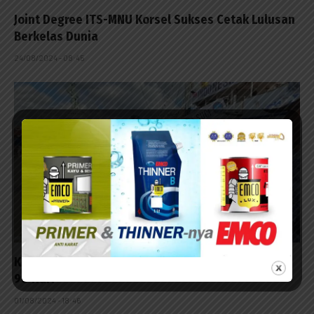
Joint Degree ITS-MNU Korsel Sukses Cetak Lulusan
Berkelas Dunia
24/08/2024 - 08:45
KRI Bima Suci Adakan Misi Muhibah dan Diplomasi
90 Hari
01/08/2024 - 18:46