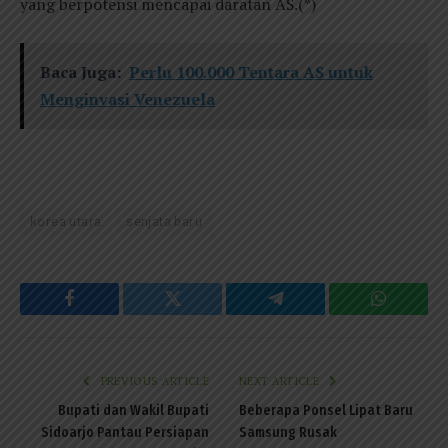
yang berpotensi mencapai daratan AS.(*)
Baca Juga:
Perlu 100.000 Tentara AS untuk
Menginvasi Venezuela
korea utara
senjata baru
Facebook
Twitter
Telegram
WhatsAp
PREVIOUS ARTICLE
NEXT ARTICLE
Bupati dan Wakil Bupati
Beberapa Ponsel Lipat Baru
Sidoarjo Pantau Persiapan
Samsung Rusak