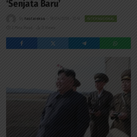
‘Senjata Baru’
By
hastareksa
18/04/2019 - 12:41
INTERNASIONAL
2 Mins Read
0
Views