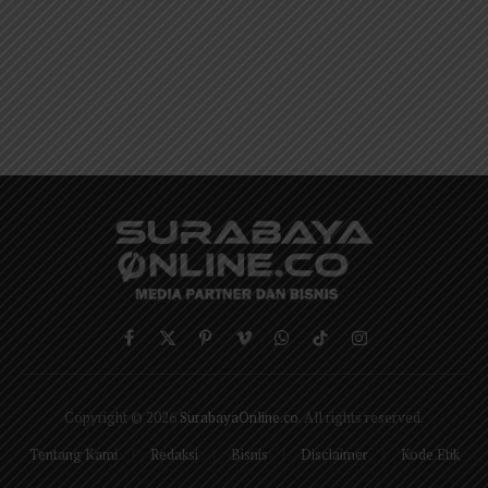
Facebook
X
Pinterest
Vimeo
WhatsApp
TikTok
Instagram
(Twitter)
Copyright © 2026
SurabayaOnline.co
. All rights reserved.
Tentang Kami
Redaksi
Bisnis
Disclaimer
Kode Etik