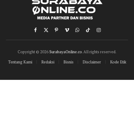
Facebook
X
Pinterest
Vimeo
WhatsApp
TikTok
Instagram
(Twitter)
Copyright © 2026
SurabayaOnline.co
. All rights reserved.
Tentang Kami
Redaksi
Bisnis
Disclaimer
Kode Etik