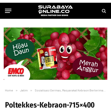
Home
»
Jatim
»
Sosialisasi Germas, Masyarakat Kebraon Berterimakasih Kepada Dra Lucy Kurniasari
Poltekkes-Kebraon-715×400