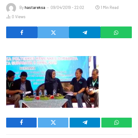
By
hastareksa
09/04/2019 - 22:02
1 Min Read
0
Views
Facebook
Twitter
Telegram
WhatsAp