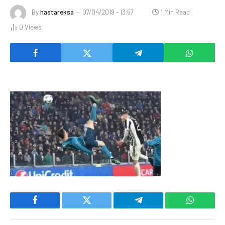
By
hastareksa
07/04/2019 - 13:57
1 Min Read
0
Views
Facebook
Twitter
Telegram
WhatsAp