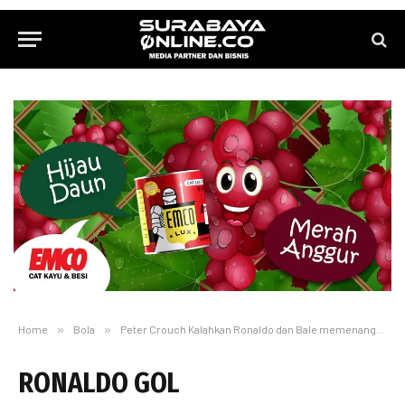
Home
»
Bola
»
Peter Crouch Kalahkan Ronaldo dan Bale memenangkan Gol Akrobatik versi UEFA
RONALDO GOL