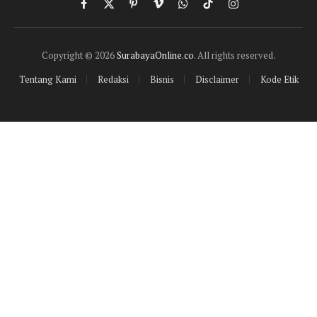
Facebook
X
Pinterest
Vimeo
WhatsApp
TikTok
Instagram
(Twitter)
Copyright © 2026
SurabayaOnline.co
. All rights reserved.
Tentang Kami
Redaksi
Bisnis
Disclaimer
Kode Etik