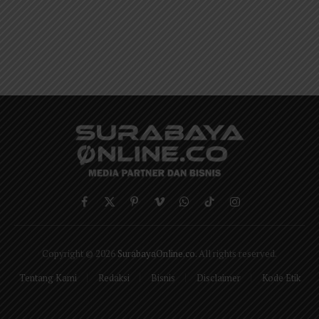
Facebook
X
Pinterest
Vimeo
WhatsApp
TikTok
Instagram
(Twitter)
Copyright © 2026
SurabayaOnline.co
. All rights reserved.
Tentang Kami
Redaksi
Bisnis
Disclaimer
Kode Etik