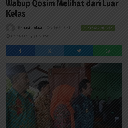
Wabup Qosim Melihat dari Luar
Kelas
By
hastareksa
04/04/2019 - 17:36
SURABAYA FUTURE
1 Min Read
0
Views