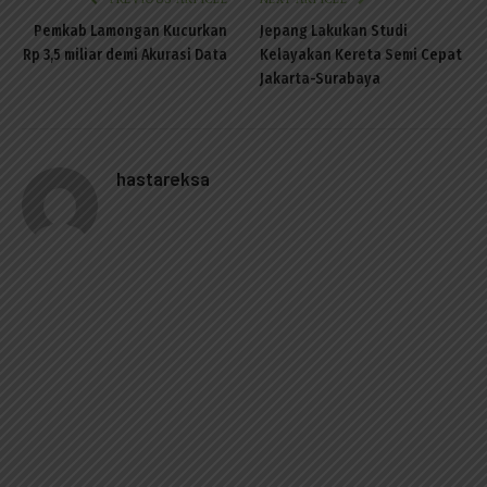
Pemkab Lamongan Kucurkan
Jepang Lakukan Studi
Rp 3,5 miliar demi Akurasi Data
Kelayakan Kereta Semi Cepat
Jakarta-Surabaya
hastareksa