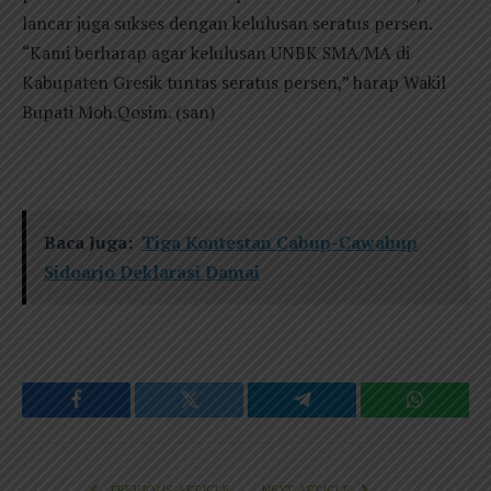
lancar juga sukses dengan kelulusan seratus persen.
“Kami berharap agar kelulusan UNBK SMA/MA di
Kabupaten Gresik tuntas seratus persen,” harap Wakil
Bupati Moh.Qosim. (san)
Baca Juga:
Tiga Kontestan Cabup-Cawabup
Sidoarjo Deklarasi Damai
Facebook
Twitter
Telegram
WhatsAp
PREVIOUS ARTICLE
NEXT ARTICLE