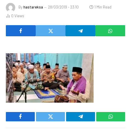
By
hastareksa
28/03/2019 - 23:10
1 Min Read
0
Views
Facebook
Twitter
Telegram
WhatsAp