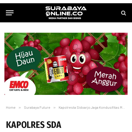
Home
»
Surabaya Future
»
Kapolresta Sidoarjo Jaga Kondusifitas Melalui Safari Subuh Berjamaah
KAPOLRES SDA