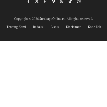
Facebook
X
Pinterest
Vimeo
WhatsApp
TikTok
Instagram
(Twitter)
Copyright © 2026
SurabayaOnline.co
. All rights reserved.
Tentang Kami
Redaksi
Bisnis
Disclaimer
Kode Etik