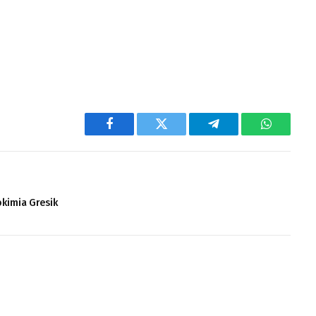
Facebook
Twitter
Telegram
WhatsAp
okimia Gresik