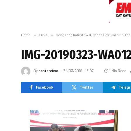
Home
»
Ekbis
»
Songsong Industri 4.0, Mabes Polri Jalin MoU d
IMG-20190323-WA01
By
hastareksa
24/03/2019 - 18:07
1 Min Read
Facebook
Twitter
Teleg