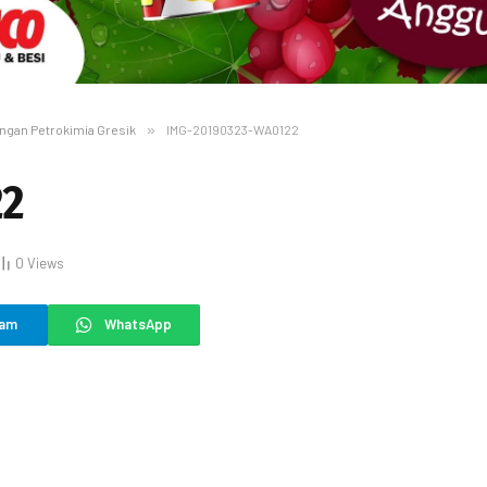
engan Petrokimia Gresik
»
IMG-20190323-WA0122
22
0
Views
ram
WhatsApp