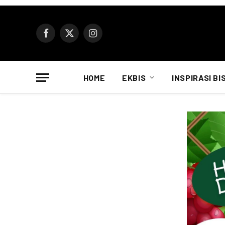
Facebook
X
Instagram
(Twitter)
HOME
EKBIS
INSPIRASI BI